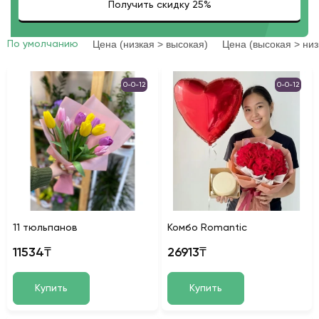
Цена (низкая > высокая)
Цена (высокая > низ
По умолчанию
0-0-12
0-0-12
11 тюльпанов
Комбо Romantic
11534₸
26913₸
Купить
Купить