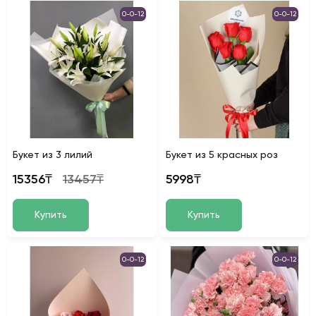
0-0-12
0-0-12
Букет из 3 лилий
Букет из 5 красных роз
15356₸
13457₸
5998₸
Купить
Купить
0-0-12
0-0-12