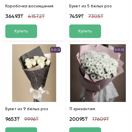
Коробочка восхищения
Букет из 5 белых роз
36493₸
41572₸
7459₸
7305₸
Купить
Купить
0-0-12
0-0-12
Букет из 9 белых роз
11 хризантем
9653₸
9996₸
20095₸
17609₸