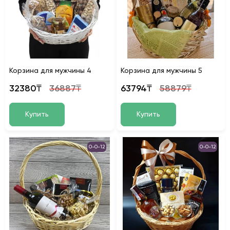
Корзина для мужчины 4
Корзина для мужчины 5
32380₸
36887₸
63794₸
58879₸
Купить
Купить
0-0-12
0-0-12