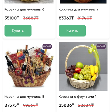
Корзина для мужчины 6
Корзина для мужчины 7
35100₸
36887₸
83363₸
81740₸
Купить
Купить
0-0-12
0-0-12
Корзина для мужчины 8
Корзина с фруктами 1
87575₸
99664₸
25886₸
22684₸