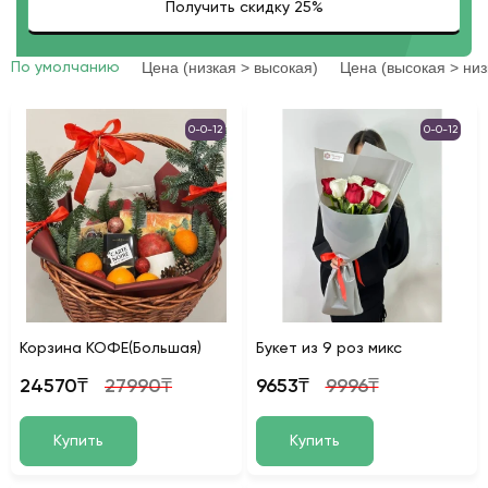
Цена (низкая > высокая)
Цена (высокая > низ
По умолчанию
0-0-12
0-0-12
Корзина КОФЕ(Большая)
Букет из 9 роз микс
24570₸
27990₸
9653₸
9996₸
Купить
Купить