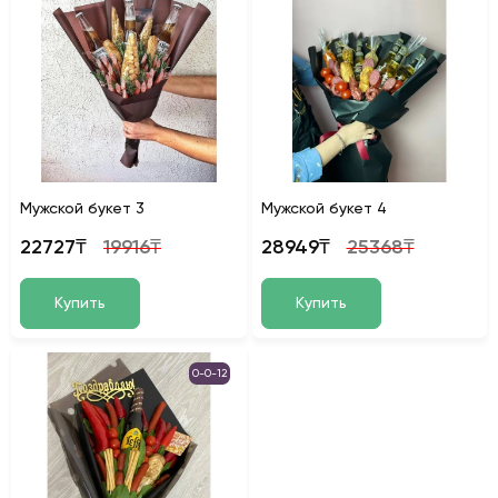
Мужской букет 3
Мужской букет 4
22727₸
19916₸
28949₸
25368₸
Купить
Купить
0-0-12