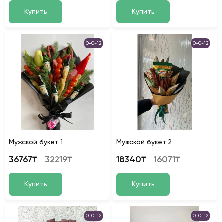
Купить
Купить
0-0-12
0-0-12
Мужской букет 1
Мужской букет 2
36767₸
32219₸
18340₸
16071₸
Купить
Купить
0-0-12
0-0-12