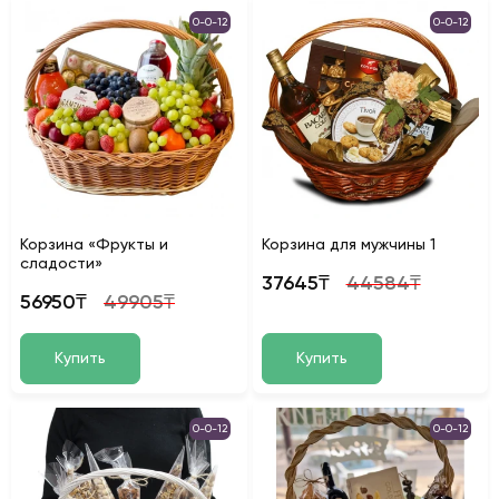
0-0-12
0-0-12
Корзина «Фрукты и
Корзина для мужчины 1
сладости»
37645₸
44584₸
56950₸
49905₸
Купить
Купить
0-0-12
0-0-12