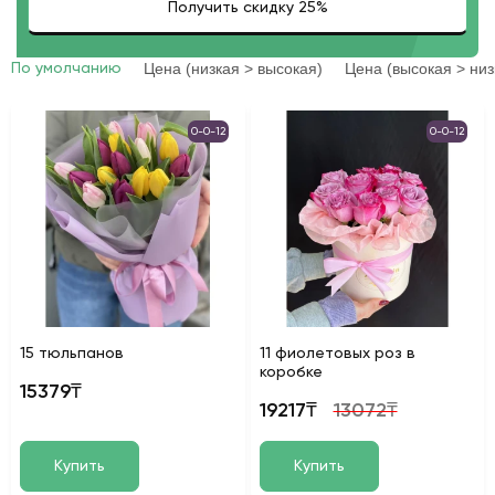
Цена (низкая > высокая)
Цена (высокая > низ
По умолчанию
0-0-12
0-0-12
15 тюльпанов
11 фиолетовых роз в
коробке
15379₸
19217₸
13072₸
Купить
Купить