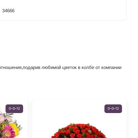
34666
 отношения,подарив любимой цветок в колбе от компании
0-0-12
0-0-12