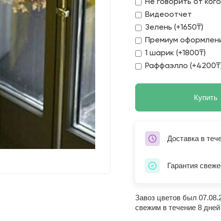
Не говорить от ког
Видеоотчет
Зелень (+1650₸)
Премиум оформлени
1 шарик (+1800₸)
Раффаэлло (+4200₸
Купить
Доставка в теч
Гарантия свеже
Завоз цветов был 07.08.
свежим в течение 8 дней