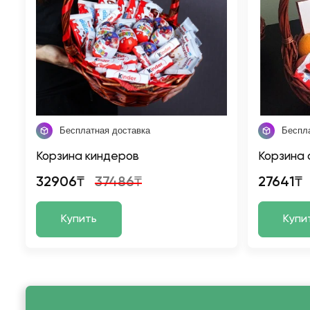
Бесплатная доставка
Беспл
Корзина киндеров
Корзина 
32906₸
37486₸
27641₸
Купить
Купи