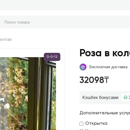
желтая
Роза в ко
0-0-12
Бесплатная доставка
32098₸
Кэшбек бонусами
Дополнительные услу
Открытка