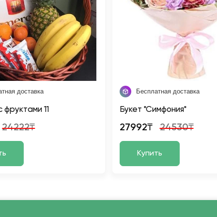
атная доставка
Бесплатная доставка
с фруктами 11
Букет "Симфония"
24222₸
27992₸
24530₸
ть
Купить