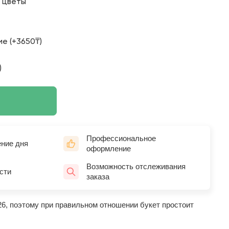
о цветы
е (+3650₸)
)
Профессиональное
ение дня
оформление
Возможность отслеживания
сти
заказа
26, поэтому при правильном отношении букет простоит