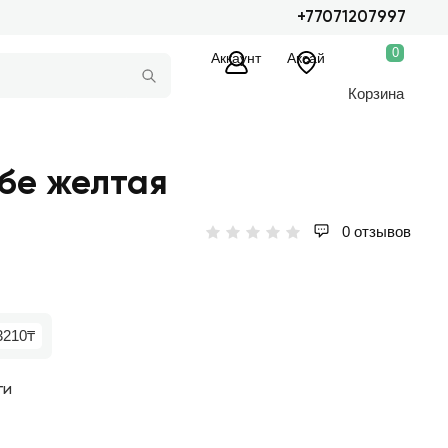
+77071207997
0
Аккаунт
Аксай
Корзина
лбе желтая
0 отзывов
3210₸
ги