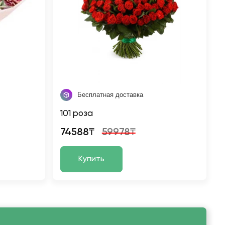
Бесплатная доставка
101 роза
74588₸
59978₸
Купить