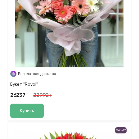
Бесплатная доставка
Букет "Royal"
26237₸
22992₸
Купить
0-0-12