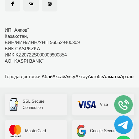
ИП "Аяпов"
Казахстан,
БИН/ИИН/ИНН/УНП 960529400309
БИК CASPKZKA
ИИК KZ20722S000009900854
АО "KASPI BANK"
Города доставки:
Абай
Аксай
Аксу
Актау
Актобе
Алматы
Аральск
SSL Secure
Visa
Connection
MasterCard
Google Secure