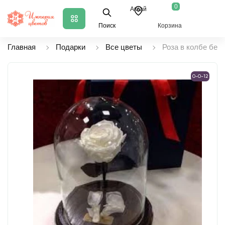
0
Аксай
Поиск
Корзина
Главная
Подарки
Все цветы
Роза в колбе бел
0-0-12