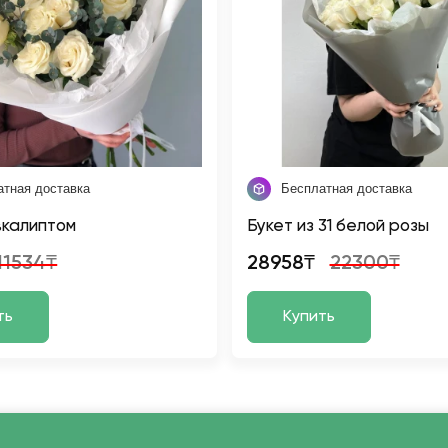
атная доставка
Бесплатная доставка
эвкалиптом
Букет из 31 белой розы
11534₸
28958₸
22300₸
ть
Купить