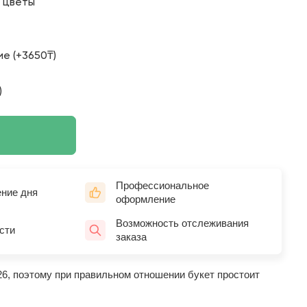
о цветы
е (+3650₸)
)
Профессиональное
ение дня
оформление
Возможность отслеживания
сти
заказа
26, поэтому при правильном отношении букет простоит