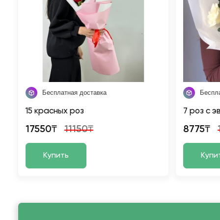
Бесплатная доставка
Беспл
15 красных роз
7 роз с 
17550₸
11150₸
8775₸
Купить
Купи