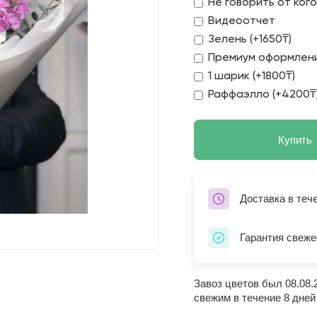
Не говорить от ког
Видеоотчет
Зелень (+1650₸)
Премиум оформлени
1 шарик (+1800₸)
Раффаэлло (+4200₸
Купить
Доставка в теч
Гарантия свеже
Завоз цветов был 08.08.
свежим в течение 8 дней