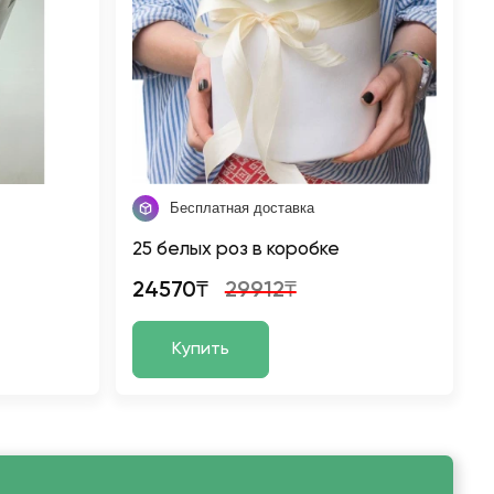
Бесплатная доставка
25 белых роз в коробке
24570₸
29912₸
Купить