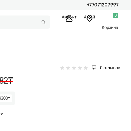
+77071207997
0
Аккаунт
Аксай
Корзина
0 отзывов
82₸
4300₸
ги