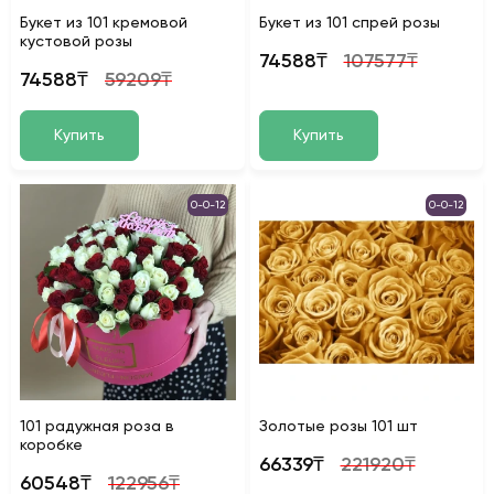
Букет из 101 кремовой
Букет из 101 спрей розы
кустовой розы
74588₸
107577₸
74588₸
59209₸
Купить
Купить
0-0-12
0-0-12
101 радужная роза в
Золотые розы 101 шт
коробке
66339₸
221920₸
60548₸
122956₸