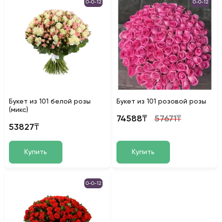
0-0-12
0-0-12
Букет из 101 белой розы
Букет из 101 розовой розы
(микс)
74588₸
57671₸
53827₸
Купить
Купить
0-0-12