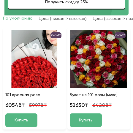
Цена (низкая > высокая)
Цена (высокая > низ
По умолчанию
0-0-12
0-0-12
101 красная роза
Букет из 101 розы (микс)
60548₸
59978₸
52650₸
64208₸
Купить
Купить