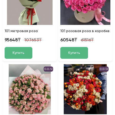
101 метровая роза
101 розовая роза в коробке
95648₸
107653₸
60548₸
61516₸
Купить
Купить
0-0-12
0-0-12