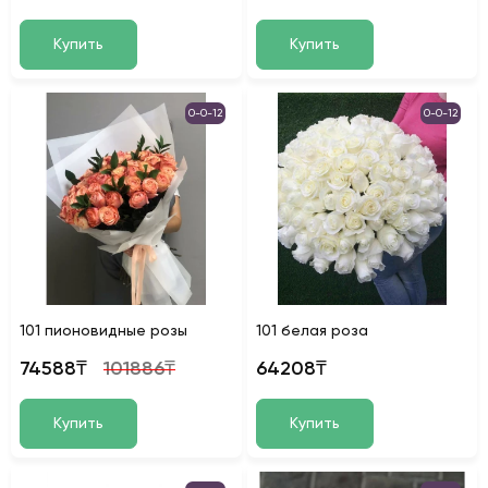
Купить
Купить
0-0-12
0-0-12
101 пионовидные розы
101 белая роза
74588₸
101886₸
64208₸
Купить
Купить