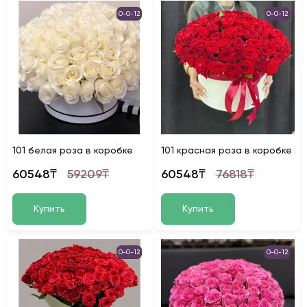
0-0-12
0-0-12
101 белая роза в коробке
101 красная роза в коробке
60548₸
59209₸
60548₸
76818₸
Купить
Купить
0-0-12
0-0-12