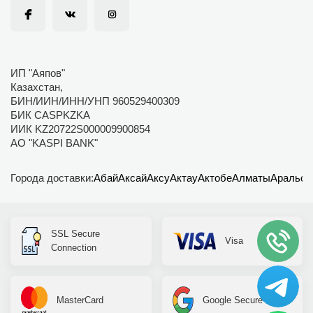
ИП "Аяпов"
Казахстан,
БИН/ИИН/ИНН/УНП 960529400309
БИК CASPKZKA
ИИК KZ20722S000009900854
АО "KASPI BANK"
Города доставки:
Абай
Аксай
Аксу
Актау
Актобе
Алматы
Аральск
SSL Secure
Visa
Connection
MasterCard
Google Secure