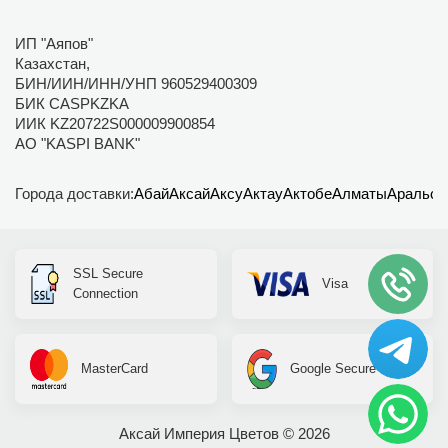
ИП "Аяпов"
Казахстан,
БИН/ИИН/ИНН/УНП 960529400309
БИК CASPKZKA
ИИК KZ20722S000009900854
АО "KASPI BANK"
Города доставки:
Абай
Аксай
Аксу
Актау
Актобе
Алматы
Аральск
SSL Secure
Visa
Connection
MasterCard
Google Secure
Аксай Империя Цветов © 2026