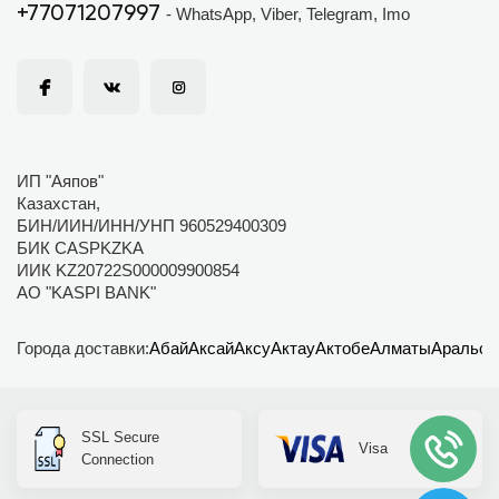
+77071207997
- WhatsApp, Viber, Telegram, Imo
ИП "Аяпов"
Казахстан,
БИН/ИИН/ИНН/УНП 960529400309
БИК CASPKZKA
ИИК KZ20722S000009900854
АО "KASPI BANK"
Города доставки:
Абай
Аксай
Аксу
Актау
Актобе
Алматы
Аральск
SSL Secure
Visa
Connection