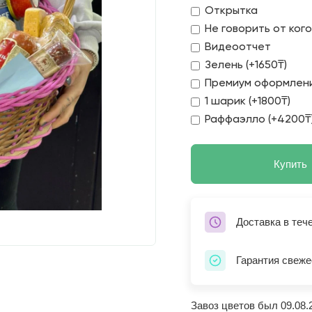
Открытка
Не говорить от ког
Видеоотчет
Зелень (+1650₸)
Премиум оформлени
1 шарик (+1800₸)
Раффаэлло (+4200₸
Купить
Доставка в теч
Гарантия свеже
Завоз цветов был 09.08.