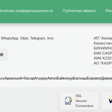
олитика конфиденциальности
Публичная оферта
Рек
- WhatsApp, Viber, Telegram, Imo
ИП "Аяпов
Казахстан
БИН/ИИН/
БИК CAS
ИИК KZ20
АО "KASP
ьск
Аркалык
Атбасар
Атырау
Аягоз
Байконур
Балхаш
Боровое
Держа
SSL
Secure
Connection