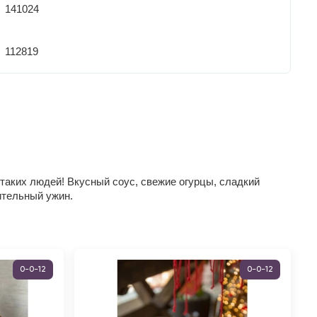
141024
112819
 таких людей! Вкусный соус, свежие огурцы, сладкий
ительный ужин.
0-0-12
0-0-12