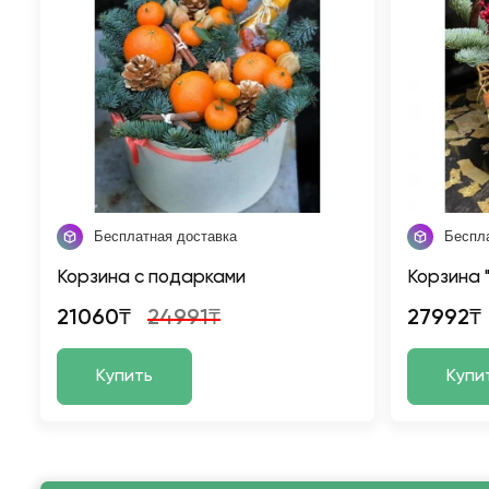
Бесплатная доставка
Беспл
Корзина с подарками
Корзина 
21060₸
24991₸
27992₸
Купить
Купи