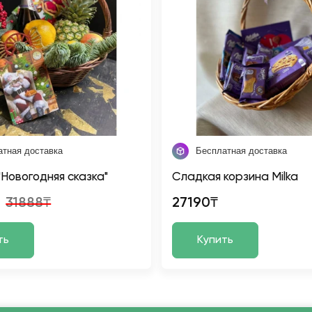
атная доставка
Бесплатная доставка
"Новогодняя сказка"
Сладкая корзина Milka
31888₸
27190₸
ть
Купить