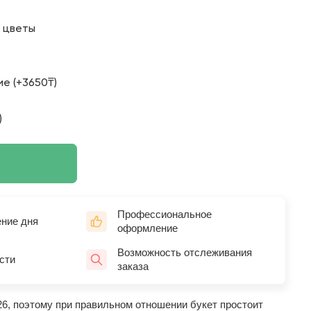
о цветы
е (+3650₸)
)
Профессиональное
ение дня
оформление
Возможность отслеживания
сти
заказа
26, поэтому при правильном отношении букет простоит