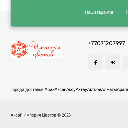
Наши гарантии
П
+77071207997
Города доставки:
Абай
Аксай
Аксу
Актау
Актобе
Алматы
Арал
Аксай Империя Цветов © 2026