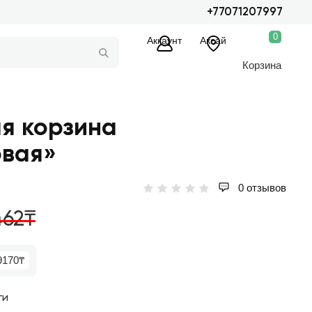
+77071207997
0
Аккаунт
Аксай
Корзина
я корзина
овая»
0 отзывов
462₸
9170₸
ги