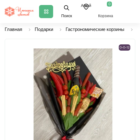
0
Аксай
Поиск
Корзина
Главная
Подарки
Гастрономические корзины
М
0-0-12