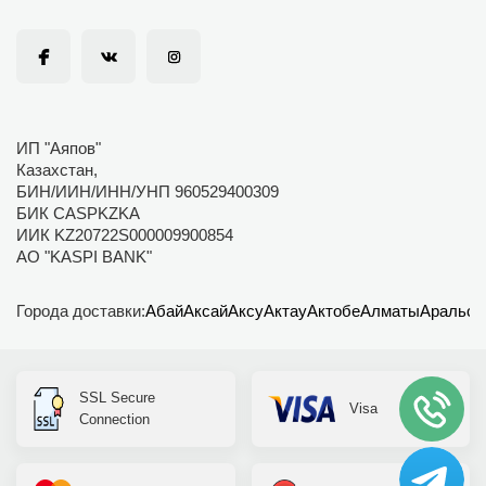
ИП "Аяпов"
Казахстан,
БИН/ИИН/ИНН/УНП 960529400309
БИК CASPKZKA
ИИК KZ20722S000009900854
АО "KASPI BANK"
Города доставки:
Абай
Аксай
Аксу
Актау
Актобе
Алматы
Аральск
SSL Secure
Visa
Connection