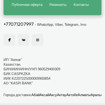
Публичная оферта
Реквизиты
Контакты
+77071207997
- WhatsApp, Viber, Telegram, Imo
ИП "Аяпов"
Казахстан,
БИН/ИИН/ИНН/УНП 960529400309
БИК CASPKZKA
ИИК KZ20722S000009900854
АО "KASPI BANK"
Города доставки:
Абай
Аксай
Аксу
Актау
Актобе
Алматы
Аральск