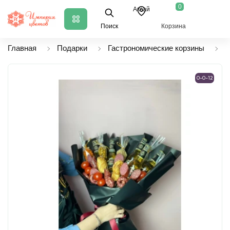
0
Аксай
Поиск
Корзина
Главная
Подарки
Гастрономические корзины
М
0-0-12