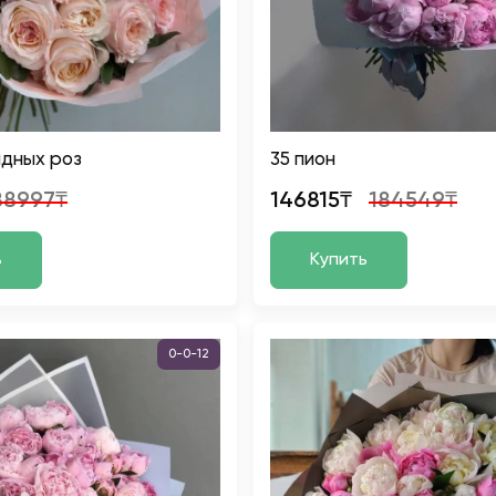
идных роз
35 пион
88997₸
146815₸
184549₸
ь
Купить
0-0-12