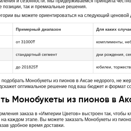
ления и сезонности. Мы придерживаемся принципа честно
е позиции, так и премиальные решения.
егории вы можете ориентироваться на следующий ценовой 
Примерный диапазон
Для каких случа
от 31000₸
комплименты, не
стандартный сегмент
дни рождения, с
до 201825₸
юбилеи, торжеств
подобрать Монобукеты из пионов в Аксае недорого, не же
дскажет оптимальное решение под ваш бюджет и формат с
ть Монобукеты из пионов в Ак
мления заказа в «Империи Цветов» выстроен так, чтобы 
 на каждом этапе. Вы можете заказать Монобукеты из пион
казав удобное время доставки.