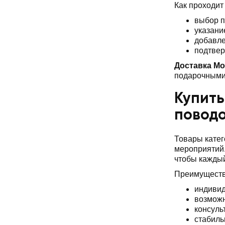
Как проходит
выбор п
указани
добавле
подтвер
Доставка Мо
подарочными 
Купить
повод
Товары катег
мероприятий.
чтобы каждый
Преимуществ
индивид
возможн
консуль
стабиль