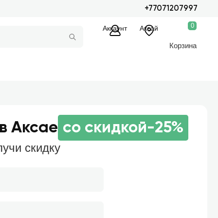
+77071207997
0
Аккаунт
Аксай
Корзина
в Аксае
со скидкой
-25%
лучи скидку