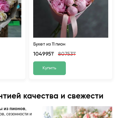
Букет из 11 пион
104995₸
80753₸
Купить
нтией качества и свежести
ы из пионов
,
в, сезонности и