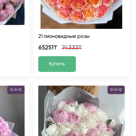
21 пионовидные розы
65251₸
74333₸
Купить
0-0-12
0-0-12