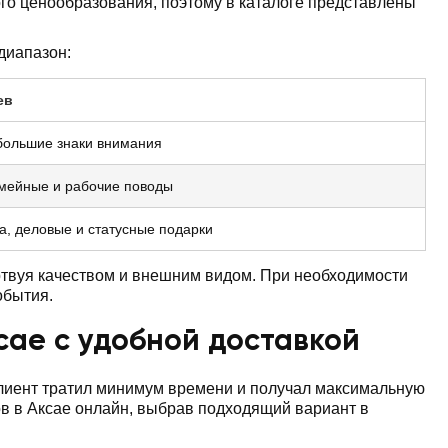
го ценообразования, поэтому в каталоге представлены
диапазон:
ев
большие знаки внимания
емейные и рабочие поводы
а, деловые и статусные подарки
ртвуя качеством и внешним видом. При необходимости
обытия.
сае с удобной доставкой
клиент тратил минимум времени и получал максимальную
ов в Аксае онлайн, выбрав подходящий вариант в