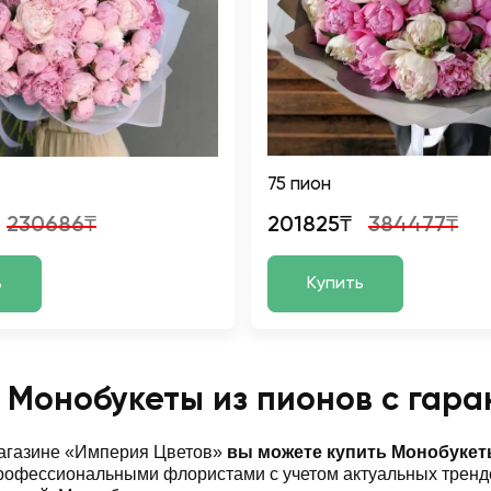
75 пион
230686₸
201825₸
384477₸
ь
Купить
 Монобукеты из пионов с гара
магазине «Империя Цветов»
вы можете купить Монобукет
офессиональными флористами с учетом актуальных трендо