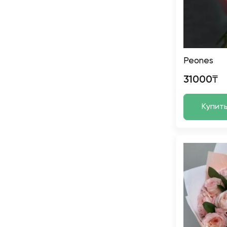
Peones
31000₸
Купит