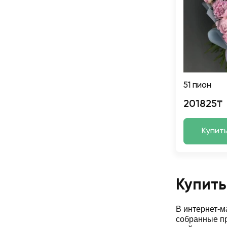
51 пион
201825₸
Купит
Купить
В интернет-
собранные пр