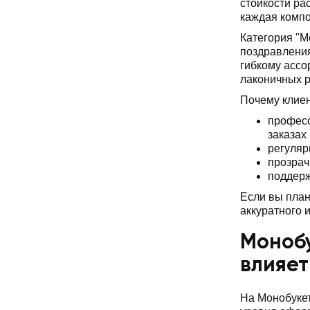
стойкости ра
каждая компо
Категория "М
поздравления
гибкому ассо
лаконичных 
Почему клие
професс
заказах
регуляр
прозрач
поддерж
Если вы план
аккуратного 
Монобу
влияет
На Монобукет