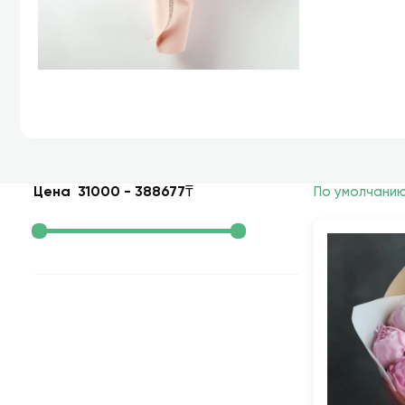
Цена
31000
-
388677
₸
По умолчани