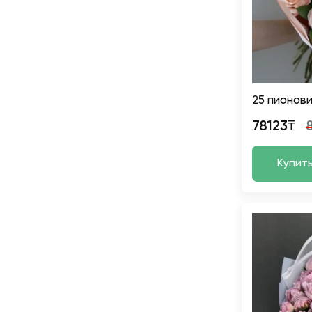
25 пионов
78123₸
Купит