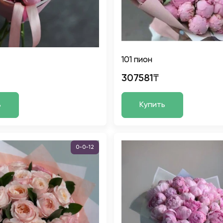
101 пион
307581₸
ь
Купить
0-0-12