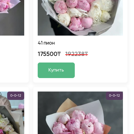
41 пион
175500₸
192238₸
Купить
0-0-12
0-0-12