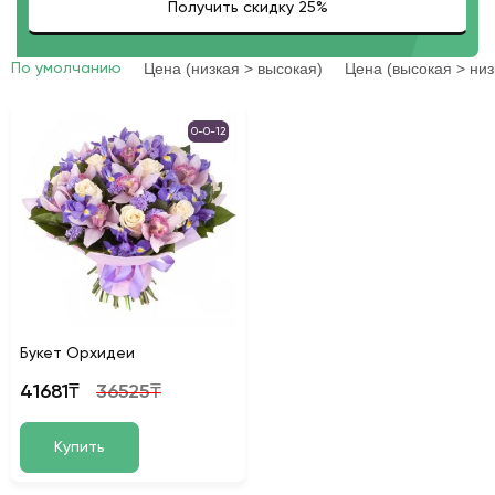
Цена (низкая > высокая)
Цена (высокая > низ
По умолчанию
0-0-12
Букет Орхидеи
41681₸
36525₸
Купить