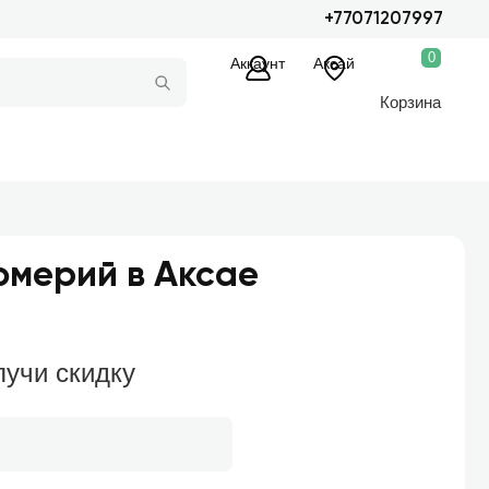
+77071207997
0
Аккаунт
Аксай
Корзина
омерий в Аксае
лучи скидку