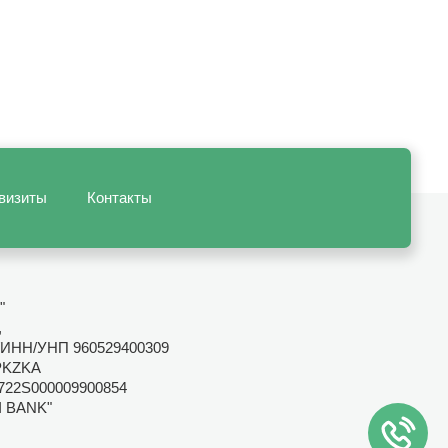
визиты
Контакты
"
,
ИНН/УНП 960529400309
PKZKA
722S000009900854
I BANK"