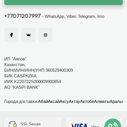
+77071207997
- WhatsApp, Viber, Telegram, Imo
ИП "Аяпов"
Казахстан,
БИН/ИИН/ИНН/УНП 960529400309
БИК CASPKZKA
ИИК KZ20722S000009900854
АО "KASPI BANK"
Города доставки:
Абай
Аксай
Аксу
Актау
Актобе
Алматы
Аральск
SSL Secure
Visa