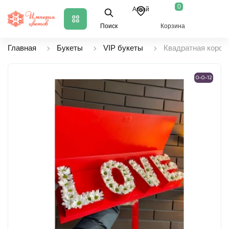
0
Аксай
Поиск
Корзина
Главная
Букеты
VIP букеты
Квадратная короб
0-0-12