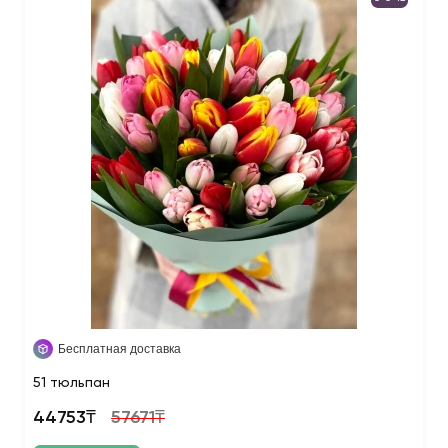
Бесплатная доставка
51 тюльпан
44753₸
57671₸