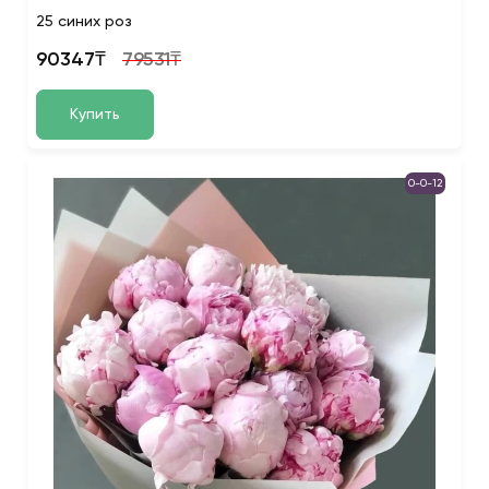
25 синих роз
90347₸
79531₸
Купить
0-0-12