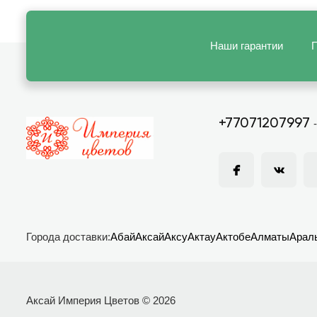
Наши гарантии
П
+77071207997
Города доставки:
Абай
Аксай
Аксу
Актау
Актобе
Алматы
Арал
Аксай Империя Цветов © 2026