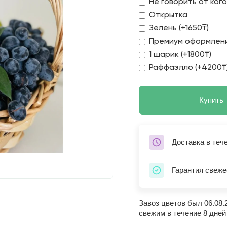
Не говорить от ког
Открытка
Зелень (+1650₸)
Премиум оформлени
1 шарик (+1800₸)
Раффаэлло (+4200₸
Купить
Доставка в теч
Гарантия свеже
Завоз цветов был 06.08.
свежим в течение 8 дней