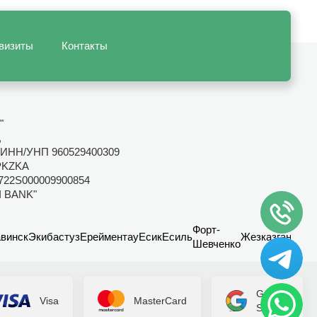
визиты
Контакты
"
,
ИНН/УНП 960529400309
PKZKA
722S000009900854
I BANK"
Форт-
винск
Экибастуз
Ерейментау
Есик
Есиль
Жезказган
Канд
Шевченко
Google
Visa
MasterCard
Secure