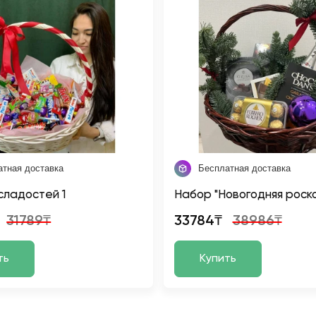
атная доставка
Бесплатная доставка
сладостей 1
Набор "Новогодняя роск
31789₸
33784₸
38986₸
ть
Купить