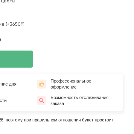
о цветы
е (+3650₸)
)
Профессиональное
ение дня
оформление
Возможность отслеживания
сти
заказа
26, поэтому при правильном отношении букет простоит