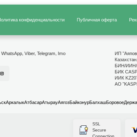
олитика конфиденциальности
Публичная оферта
Рек
- WhatsApp, Viber, Telegram, Imo
ИП "Аяпов
Казахстан
БИН/ИИН/
БИК CAS
ИИК KZ20
АО "KASP
ьск
Аркалык
Атбасар
Атырау
Аягоз
Байконур
Балхаш
Боровое
Держа
SSL
Secure
Connection