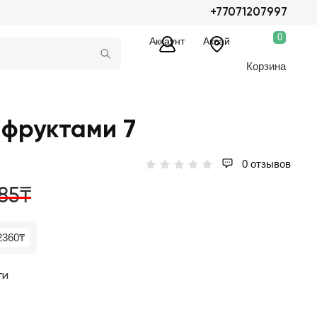
+77071207997
0
Аккаунт
Аксай
Корзина
 фруктами 7
0 отзывов
85₸
2360₸
ги