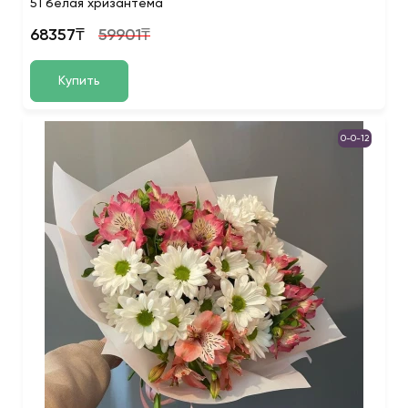
51 белая хризантема
68357₸
59901₸
Купить
0-0-12