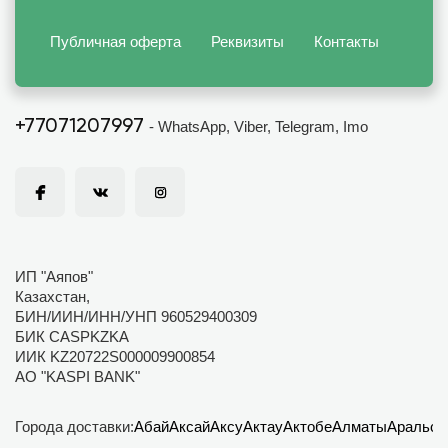
Публичная оферта
Реквизиты
Контакты
+77071207997
- WhatsApp, Viber, Telegram, Imo
ИП "Аяпов"
Казахстан,
БИН/ИИН/ИНН/УНП 960529400309
БИК CASPKZKA
ИИК KZ20722S000009900854
АО "KASPI BANK"
Города доставки:
Абай
Аксай
Аксу
Актау
Актобе
Алматы
Аральск