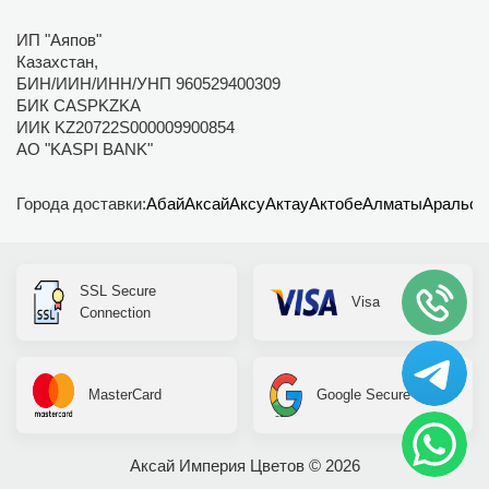
ИП "Аяпов"
Казахстан,
БИН/ИИН/ИНН/УНП 960529400309
БИК CASPKZKA
ИИК KZ20722S000009900854
АО "KASPI BANK"
Города доставки:
Абай
Аксай
Аксу
Актау
Актобе
Алматы
Аральск
SSL Secure
Visa
Connection
MasterCard
Google Secure
Аксай Империя Цветов © 2026