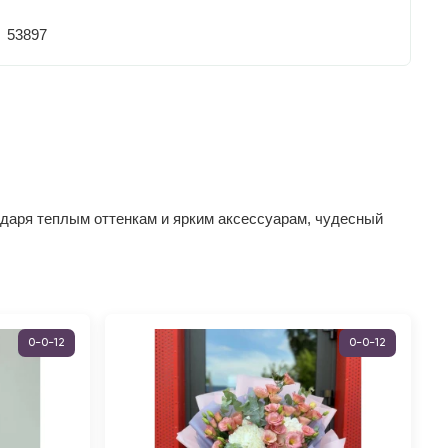
53897
одаря теплым оттенкам и ярким аксессуарам, чудесный
0-0-12
0-0-12