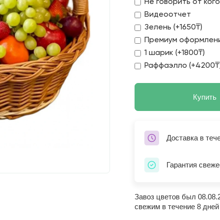
Не говорить от ког
Видеоотчет
Зелень (+1650₸)
Премиум оформлени
1 шарик (+1800₸)
Раффаэлло (+4200₸
Купить
Доставка в теч
Гарантия свеже
Завоз цветов был 08.08.
свежим в течение 8 дней