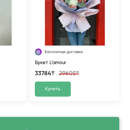
Бесплатная доставка
Букет L’amour
33784₸
29605₸
Купить