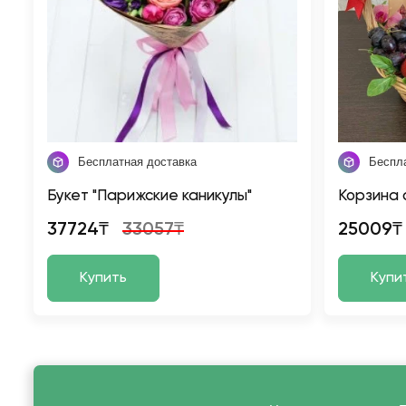
Бесплатная доставка
Беспл
Букет "Парижские каникулы"
Корзина 
37724₸
33057₸
25009₸
Купить
Купи