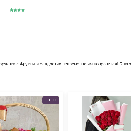
орзинка « Фрукты и сладости» непременно им понравится! Благ
0-0-12