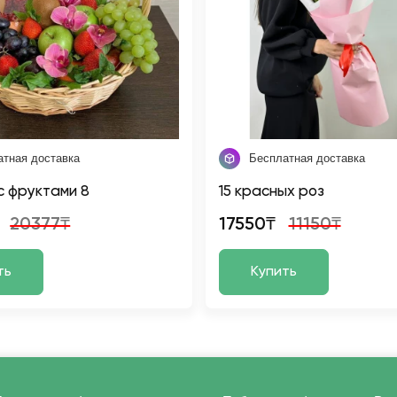
атная доставка
Бесплатная доставка
с фруктами 8
15 красных роз
20377₸
17550₸
11150₸
ть
Купить