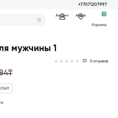
+77071207997
0
Аккаунт
Аксай
Корзина
ля мужчины 1
0 отзывов
84₸
3764₸
ги