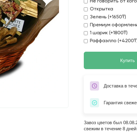
Не говорить от ког
Открытка
Зелень (+1650₸)
Премиум оформлени
1 шарик (+1800₸)
Раффаэлло (+4200₸
Купить
Доставка в теч
Гарантия свеже
Завоз цветов был 08.08.
свежим в течение 8 дней