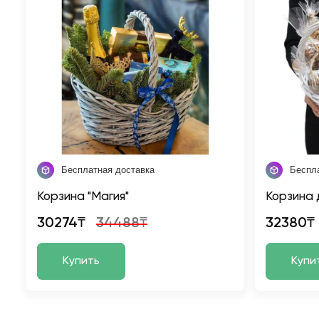
Бесплатная доставка
Беспл
Корзина "Магия"
Корзина 
30274₸
34488₸
32380₸
Купить
Купи