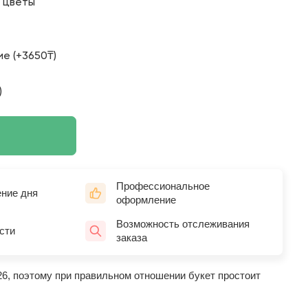
о цветы
е (+3650₸)
)
Профессиональное
ение дня
оформление
Возможность отслеживания
сти
заказа
26, поэтому при правильном отношении букет простоит