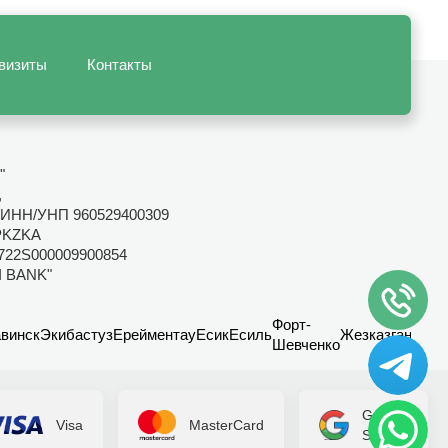
визиты
Контакты
"
,
ИНН/УНП 960529400309
PKZKA
722S000009900854
I BANK"
Форт-
винск
Экибастуз
Ерейментау
Есик
Есиль
Жезказган
Канд
Шевченко
Google
Visa
MasterCard
Secure