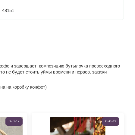
48151
 кофе и завершает композицию бутылочка превосходного
о не будет стоить уймы времени и нервов. закажи
ена на коробку конфет)
0-0-12
0-0-12