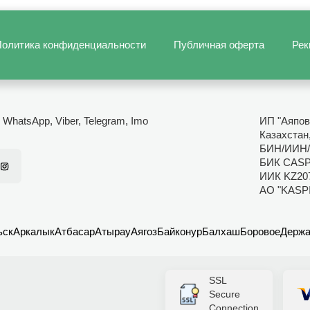
олитика конфиденциальности
Публичная оферта
Рек
- WhatsApp, Viber, Telegram, Imo
ИП "Аяпов
Казахстан
БИН/ИИН/
БИК CAS
ИИК KZ20
АО "KASP
ьск
Аркалык
Атбасар
Атырау
Аягоз
Байконур
Балхаш
Боровое
Держа
SSL
Secure
Connection