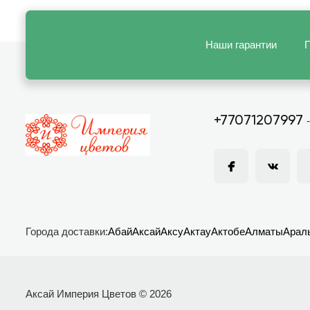
Наши гарантии
П
+77071207997
Города доставки:
Абай
Аксай
Аксу
Актау
Актобе
Алматы
Арал
Аксай Империя Цветов © 2026