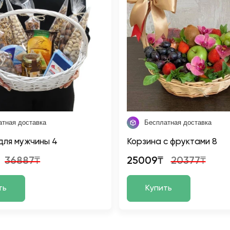
атная доставка
Бесплатная доставка
для мужчины 4
Корзина с фруктами 8
36887₸
25009₸
20377₸
ть
Купить