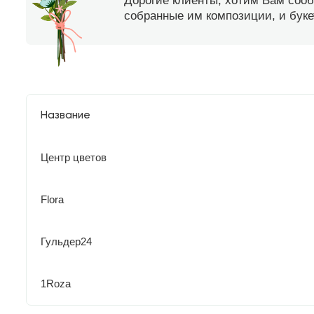
Дорогие клиенты, хотим Вам соо
собранные им композиции, и букет
Название
Центр цветов
Flora
Гульдер24
1Roza