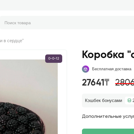
и в сердце"
Коробка "
0-0-12
Бесплатная доставка
27641₸
280
Кэшбек бонусами
Дополнительные услу