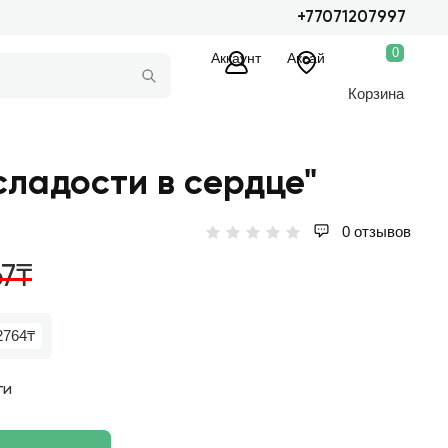
+77071207997
0
Аккаунт
Аксай
Корзина
сладости в сердце"
0 отзывов
67₸
2764₸
ги