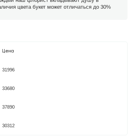
каждый наш флорист вкладывают душу в
наличия цвета букет может отличаться до 30%
Цена
31996
33680
37890
30312