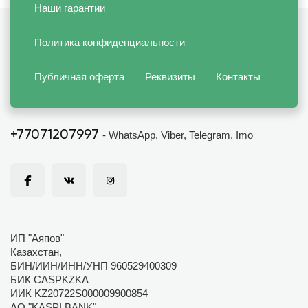
Наши гарантии
Политика конфиденциальности
Публичная оферта
Реквизиты
Контакты
+77071207997
- WhatsApp, Viber, Telegram, Imo
ИП "Аяпов"
Казахстан,
БИН/ИИН/ИНН/УНП 960529400309
БИК CASPKZKA
ИИК KZ20722S000009900854
АО "KASPI BANK"