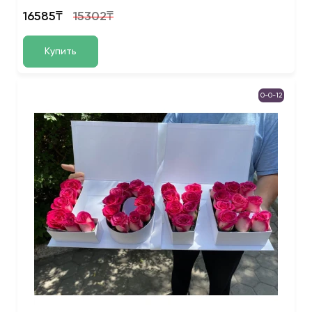
16585₸
15302₸
Купить
0-0-12