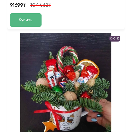
91699₸
104462₸
Купить
0-0-12