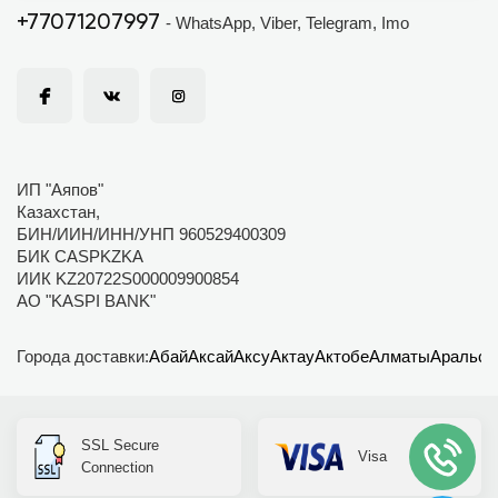
+77071207997
- WhatsApp, Viber, Telegram, Imo
ИП "Аяпов"
Казахстан,
БИН/ИИН/ИНН/УНП 960529400309
БИК CASPKZKA
ИИК KZ20722S000009900854
АО "KASPI BANK"
Города доставки:
Абай
Аксай
Аксу
Актау
Актобе
Алматы
Аральск
SSL Secure
Visa
Connection