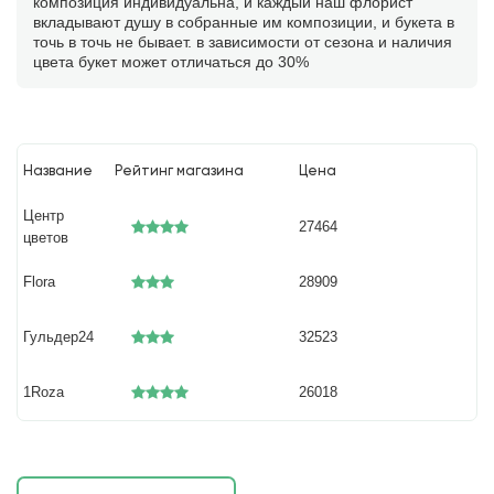
композиция индивидуальна, и каждый наш флорист
вкладывают душу в собранные им композиции, и букета в
точь в точь не бывает. в зависимости от сезона и наличия
цвета букет может отличаться до 30%
Название
Рейтинг магазина
Цена
Центр
27464
цветов
Flora
28909
Гульдер24
32523
1Roza
26018