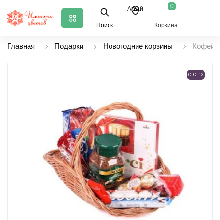
0
Аксай
Поиск
Корзина
Главная
Подарки
Новогодние корзины
Кофейно
0-0-12