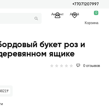
+77071207997
0
Аккаунт
Аксай
Корзина
ордовый букет роз и
 деревянном ящике
0 отзывов
3821₸
ги