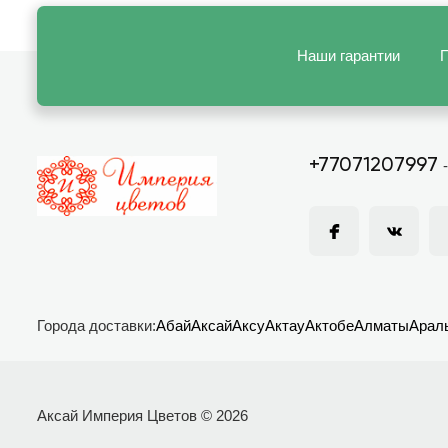
Наши гарантии
П
+77071207997
Города доставки:
Абай
Аксай
Аксу
Актау
Актобе
Алматы
Арал
Аксай Империя Цветов © 2026