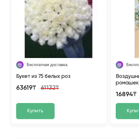
Бесплатная доставка
Беспл
Букет из 75 белых роз
Воздушны
ромашек
63619₸
61132₸
16894₸
Купить
Купи