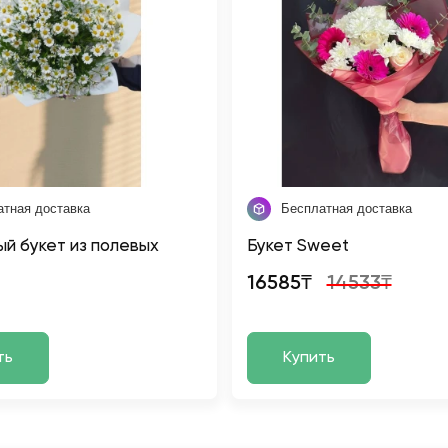
атная доставка
Бесплатная доставка
й букет из полевых
Букет Sweet
16585₸
14533₸
ть
Купить