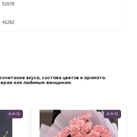
51578
41262
 сочетание вкуса, состава цветов и аромата.
нерам или любимым женщинам.
0-0-12
0-0-12