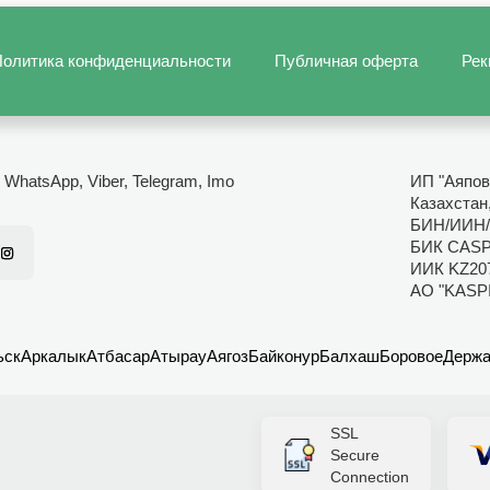
олитика конфиденциальности
Публичная оферта
Рек
- WhatsApp, Viber, Telegram, Imo
ИП "Аяпов
Казахстан
БИН/ИИН/
БИК CAS
ИИК KZ20
АО "KASP
ьск
Аркалык
Атбасар
Атырау
Аягоз
Байконур
Балхаш
Боровое
Держа
SSL
Secure
Connection