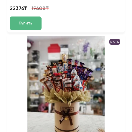
22376₸
19608₸
Купить
0-0-12