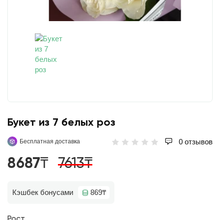
Букет из 7 белых роз
0 отзывов
Бесплатная доставка
8687₸
7613₸
Кэшбек бонусами
869₸
Рост