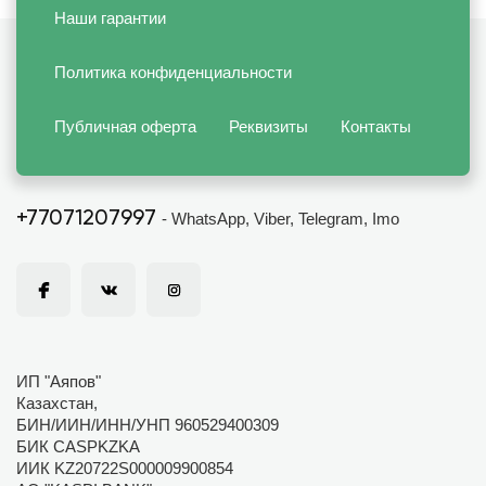
Наши гарантии
Политика конфиденциальности
Публичная оферта
Реквизиты
Контакты
+77071207997
- WhatsApp, Viber, Telegram, Imo
ИП "Аяпов"
Казахстан,
БИН/ИИН/ИНН/УНП 960529400309
БИК CASPKZKA
ИИК KZ20722S000009900854