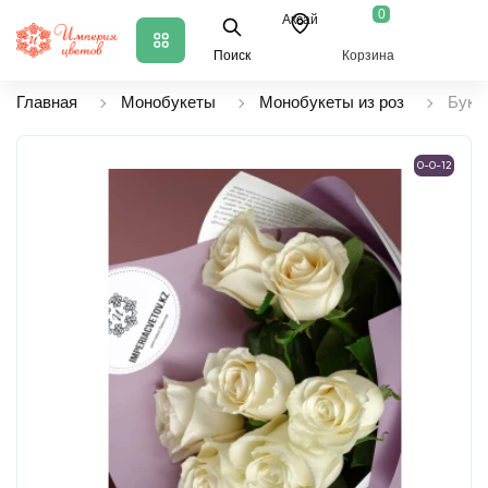
0
Аксай
Поиск
Корзина
Главная
Монобукеты
Монобукеты из роз
Букет
0-0-12