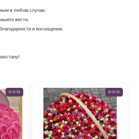
ьным в любом случае.
вашего жеста.
благодарности и восхищения.
захстану!
0-0-12
0-0-12