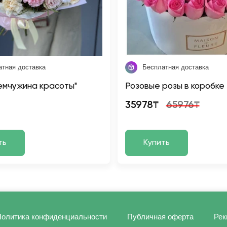
атная доставка
Бесплатная доставка
емчужина красоты"
Розовые розы в коробке
35978₸
65976₸
ть
Купить
олитика конфиденциальности
Публичная оферта
Рек