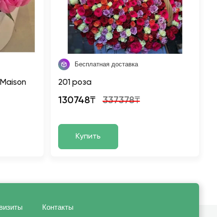
Бесплатная доставка
 Maison
201 роза
130748₸
337378₸
Купить
визиты
Контакты