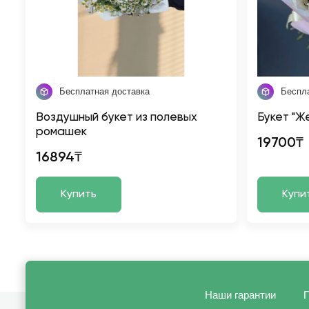
Бесплатная доставка
Беспл
Воздушный букет из полевых
Букет "Ж
ромашек
19700₸
16894₸
Купить
Купи
Наши гарантии
П