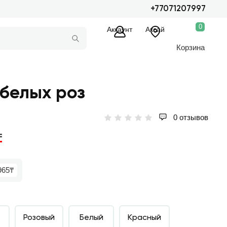
+77071207997
0
Аккаунт
Аксай
Корзина
 белых роз
0 отзывов
₸
965₸
Розовый
Белый
Красный