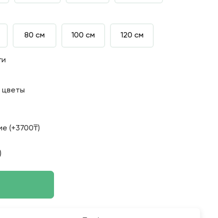
80 см
100 см
120 см
ги
о цветы
е (+3700₸)
)