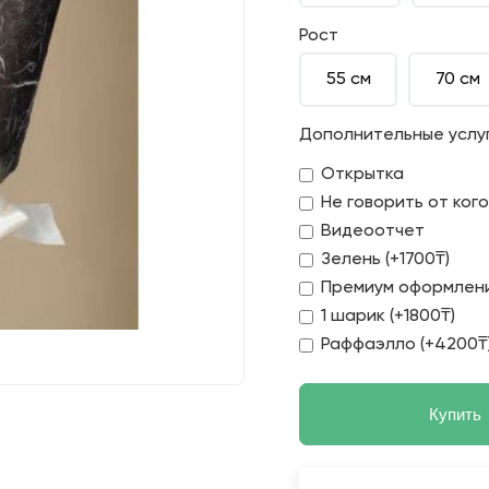
Рост
55 см
70 см
Дополнительные услу
Открытка
Не говорить от ког
Видеоотчет
Зелень (+1700₸)
Премиум оформлени
1 шарик (+1800₸)
Раффаэлло (+4200₸
Купить