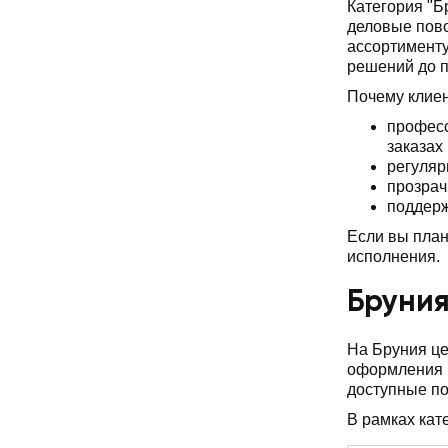
Категория "Б
деловые пово
ассортименту
решений до 
Почему клие
професс
заказах
регуляр
прозрач
поддерж
Если вы план
исполнения.
Бруния
На Бруния це
оформления и
доступные по
В рамках кат