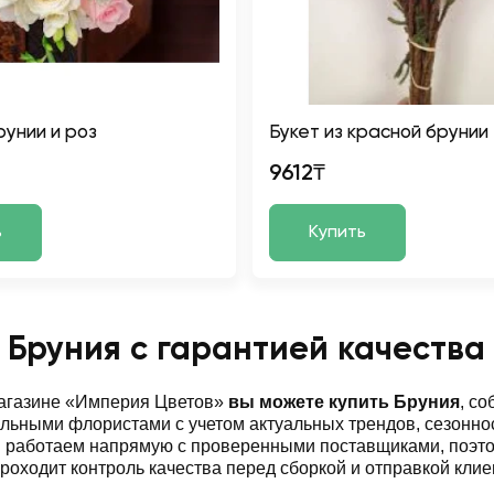
рунии и роз
Букет из красной брунии
9612₸
ь
Купить
 Бруния с гарантией качества
магазине «Империя Цветов»
вы можете купить Бруния
, с
ьными флористами с учетом актуальных трендов, сезоннос
ы работаем напрямую с проверенными поставщиками, поэт
роходит контроль качества перед сборкой и отправкой клие