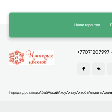
Наши гарантии
П
+77071207997
Города доставки:
Абай
Аксай
Аксу
Актау
Актобе
Алматы
Арал