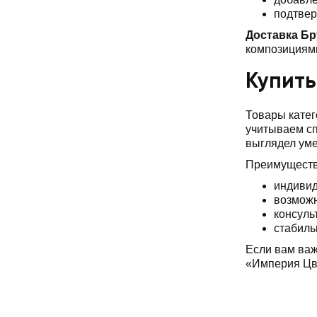
подтвер
Доставка Бр
композициями
Купить
Товары катег
учитываем сп
выглядел уме
Преимуществ
индивид
возможн
консуль
стабиль
Если вам важ
«Империя Цве