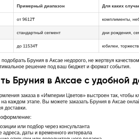
Примерный диапазон
Для каких случа
от 9612₸
комплименты, не
стандартный сегмент
дни рождения, с
до 11534₸
юбилеи, торжеств
подобрать Бруния в Аксае недорого, не жертвуя качество
птимальное решение под ваш бюджет и формат события.
ть Бруния в Аксае с удобной 
мления заказа в «Империи Цветов» выстроен так, чтобы 
 на каждом этапе. Вы можете заказать Бруния в Аксае онла
я доставки.
 оформление:
озиции или подбор через консультанта
е адреса, даты и временного интервала
ние открытки или дополнительного подарка