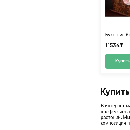
Букет из б
11534₸
Купит
Купить
В интернет-
профессионал
растений. М
композиция п