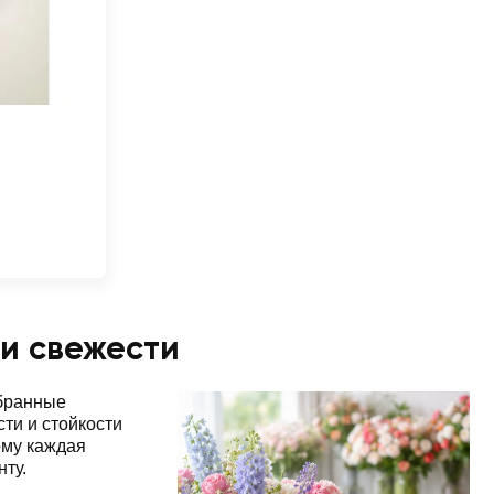
 и свежести
обранные
ти и стойкости
ому каждая
нту.