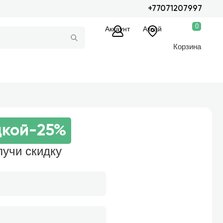
+77071207997
0
Аккаунт
Аксай
Корзина
дкой
-25%
лучи скидку