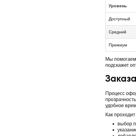
Уровень
Доступный
Средний
Премиум
Мы помогаем 
подскажет о
Заказа
Процесс офор
прозрачность
удобное врем
Как проходит
выбор п
указани
добавле