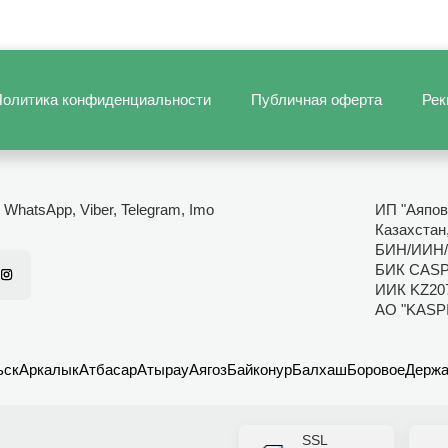
олитика конфиденциальности
Публичная оферта
Рек
- WhatsApp, Viber, Telegram, Imo
ИП "Аяпов
Казахстан
БИН/ИИН/
БИК CAS
ИИК KZ20
АО "KASP
ьск
Аркалык
Атбасар
Атырау
Аягоз
Байконур
Балхаш
Боровое
Держа
SSL