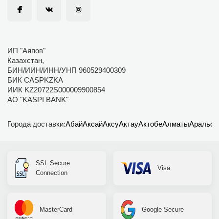
ИП "Аяпов"
Казахстан,
БИН/ИИН/ИНН/УНП 960529400309
БИК CASPKZKA
ИИК KZ20722S000009900854
АО "KASPI BANK"
Города доставки:
Абай
Аксай
Аксу
Актау
Актобе
Алматы
Аральск
SSL Secure
Visa
Connection
MasterCard
Google Secure