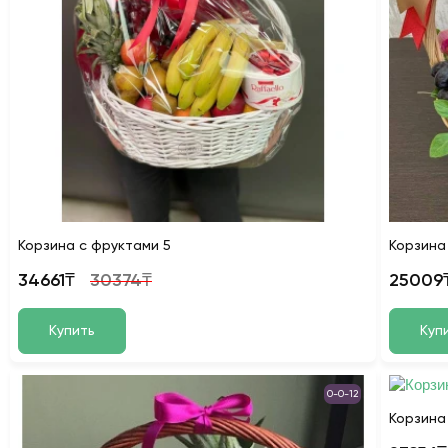
Корзина с фруктами 5
Корзина
34661₸
30374₸
25009
Купить
Куп
0-0-12
Корзина