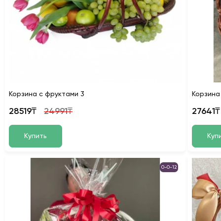
Корзина с фруктами 3
Корзина
28519₸
24991₸
27641₸
Купить
Куп
0-0-12