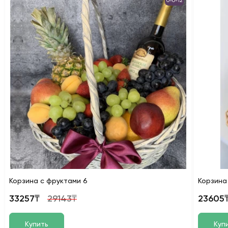
0-0-12
Корзина с фруктами 6
Корзина
33257₸
29143₸
23605
Купить
Куп