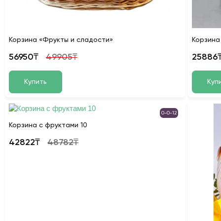
Корзина «Фрукты и сладости»
Корзина
56950₸
49905₸
25886
Купить
Куп
0-0-12
Корзина с фруктами 10
42822₸
48782₸