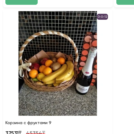
0-0-12
Корзина с фруктами 9
37531₸
45354₸