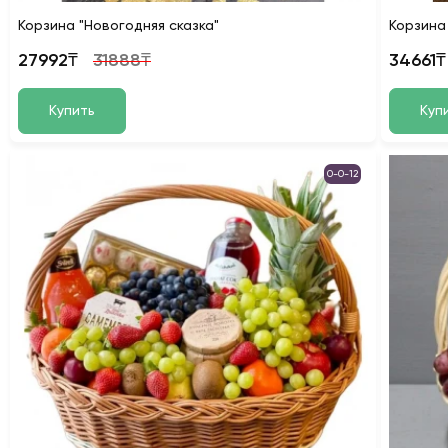
Корзина "Новогодняя сказка"
Корзина
27992₸
31888₸
34661₸
Купить
Куп
0-0-12