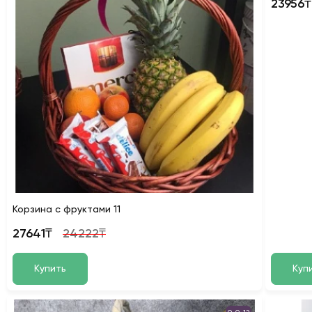
23956₸
Корзина с фруктами 11
27641₸
24222₸
Купить
Куп