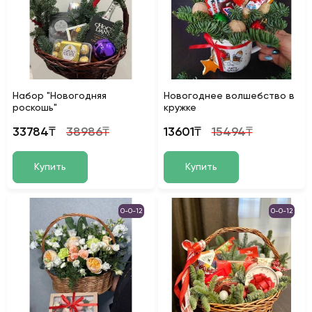
Набор "Новогодняя
Новогоднее волшебство в
роскошь"
кружке
33784₸
38986₸
13601₸
15494₸
Купить
Купить
0-0-12
0-0-12