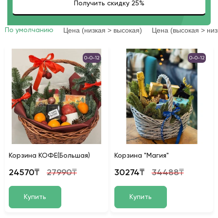
Цена (низкая > высокая)
Цена (высокая > низ
По умолчанию
0-0-12
0-0-12
Корзина КОФЕ(Большая)
Корзина "Магия"
24570₸
27990₸
30274₸
34488₸
Купить
Купить