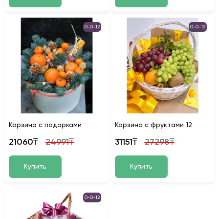
0-0-12
0-0-12
Корзина с подарками
Корзина с фруктами 12
21060₸
24991₸
31151₸
27298₸
Купить
Купить
0-0-12