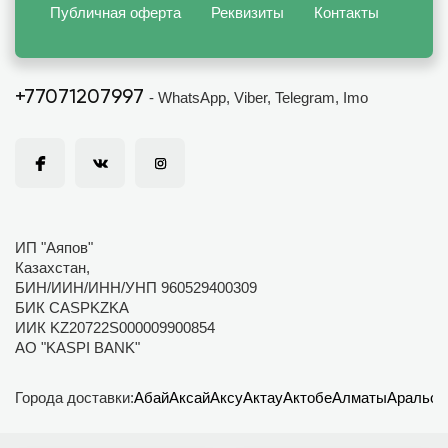
Публичная оферта
Реквизиты
Контакты
+77071207997
- WhatsApp, Viber, Telegram, Imo
ИП "Аяпов"
Казахстан,
БИН/ИИН/ИНН/УНП 960529400309
БИК CASPKZKA
ИИК KZ20722S000009900854
АО "KASPI BANK"
Города доставки:
Абай
Аксай
Аксу
Актау
Актобе
Алматы
Аральск