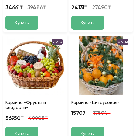
34661₸
39486₸
24131₸
27490₸
Купить
Купить
0-0-12
0-0-12
Корзина «Фрукты и
Корзина «Цитрусовая»
сладости»
15707₸
17894₸
56950₸
49905₸
Купить
Купить