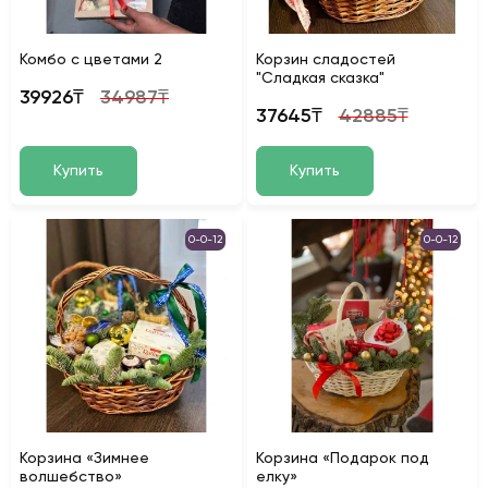
Комбо с цветами 2
Корзин сладостей
"Сладкая сказка"
39926₸
34987₸
37645₸
42885₸
Купить
Купить
0-0-12
0-0-12
Корзина «Зимнее
Корзина «Подарок под
волшебство»
елку»