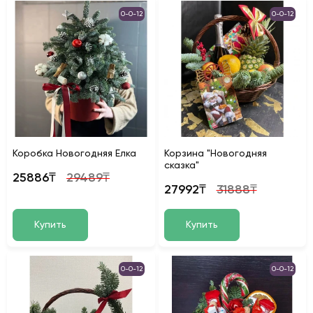
0-0-12
0-0-12
Коробка Новогодняя Елка
Корзина "Новогодняя
сказка"
25886₸
29489₸
27992₸
31888₸
Купить
Купить
0-0-12
0-0-12