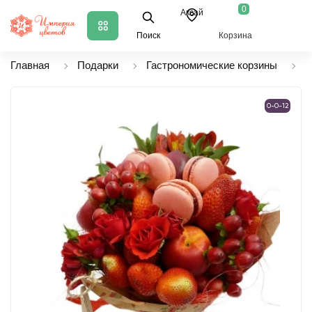
0
Аксай
Поиск
Корзина
Главная
Подарки
Гастрономические корзины
Ф
0-0-12