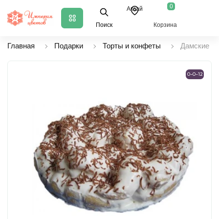
0
Аксай
Поиск
Корзина
Главная
Подарки
Торты и конфеты
Дамские па
0-0-12