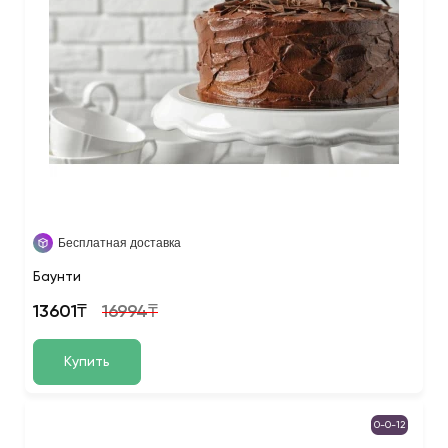
Бесплатная доставка
Баунти
13601₸
16994₸
Купить
0-0-12