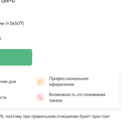
о цветы
е (+3650₸)
)
Профессиональное
ение дня
оформление
Возможность отслеживания
сти
заказа
26, поэтому при правильном отношении букет простоит