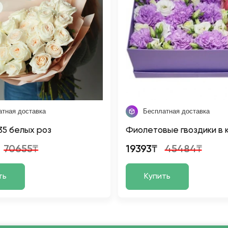
атная доставка
Бесплатная доставка
 35 белых роз
Фиолетовые гвоздики в 
70655₸
19393₸
45484₸
ть
Купить