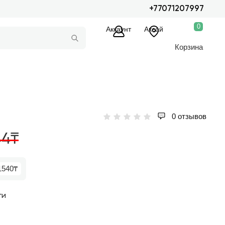
+77071207997
0
Аккаунт
Аксай
Корзина
0 отзывов
44₸
1540₸
ги