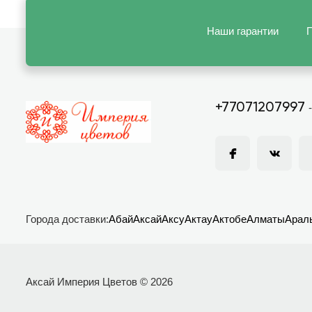
Наши гарантии
П
+77071207997
Города доставки:
Абай
Аксай
Аксу
Актау
Актобе
Алматы
Арал
Аксай Империя Цветов © 2026