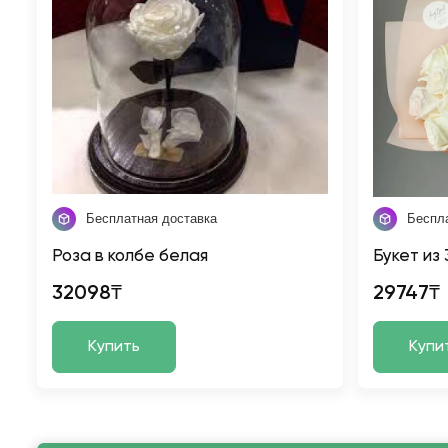
Бесплатная доставка
Беспл
Роза в колбе белая
Букет из
32098₸
29747₸
Купить
Купи