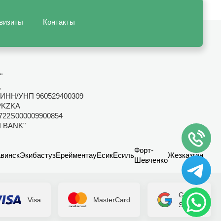
визиты
Контакты
"
,
ИНН/УНП 960529400309
PKZKA
722S000009900854
I BANK"
Форт-
винск
Экибастуз
Ерейментау
Есик
Есиль
Жезказган
Канд
Шевченко
Google
Visa
MasterCard
Secure