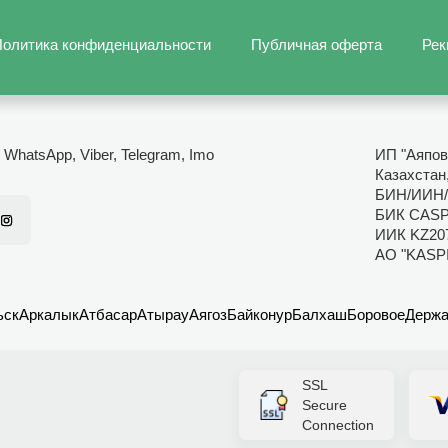
олитика конфиденциальности
Публичная оферта
Рек
- WhatsApp, Viber, Telegram, Imo
ИП "Аяпов
Казахстан
БИН/ИИН/
БИК CAS
ИИК KZ20
АО "KASP
ьск
Аркалык
Атбасар
Атырау
Аягоз
Байконур
Балхаш
Боровое
Держа
SSL
Secure
Connection