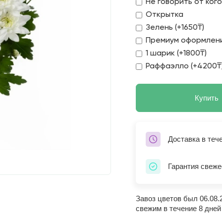
Не говорить от ког
Открытка
Зелень (+1650₸)
Премиум оформлени
1 шарик (+1800₸)
Раффаэлло (+4200₸
Купить
Доставка в теч
Гарантия свеже
Завоз цветов был 06.08.
свежим в течение 8 дней