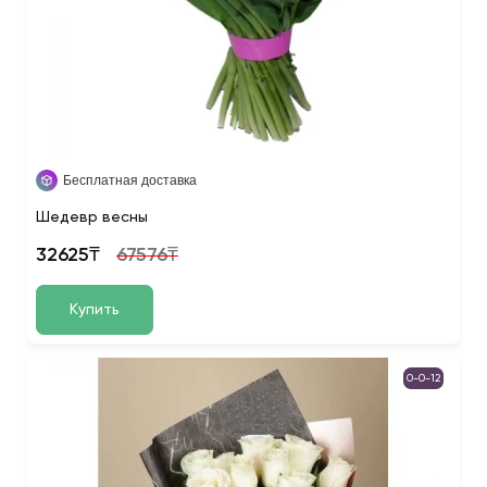
Бесплатная доставка
Шедевр весны
32625₸
67576₸
Купить
0-0-12