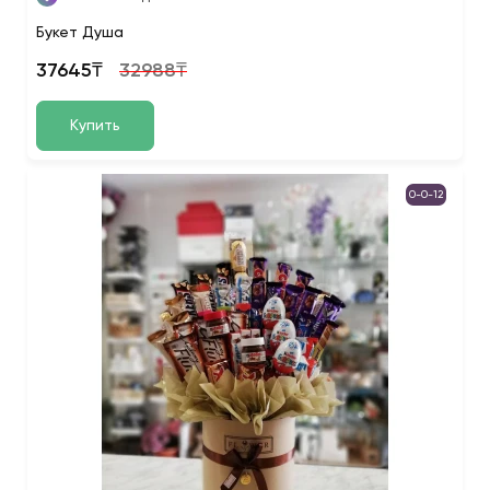
Букет Душа
37645₸
32988₸
Купить
0-0-12