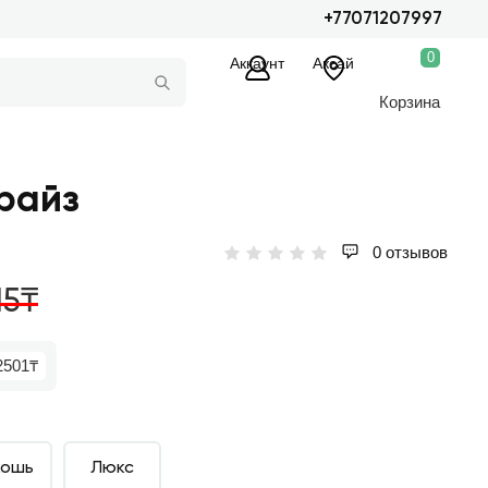
+77071207997
0
Аккаунт
Аксай
Корзина
райз
0 отзывов
15₸
2501₸
кошь
Люкс