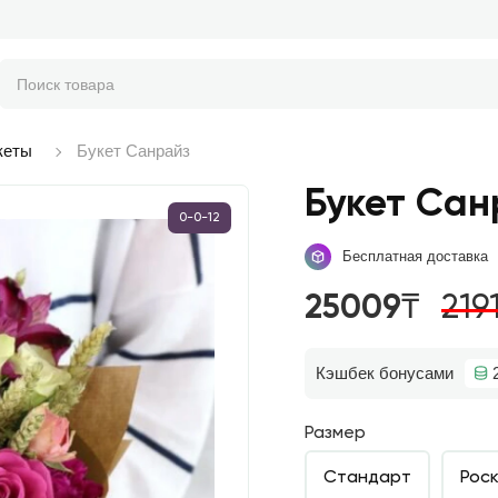
кеты
Букет Санрайз
Букет Сан
0-0-12
Бесплатная доставка
25009₸
219
Кэшбек бонусами
Размер
Стандарт
Рос