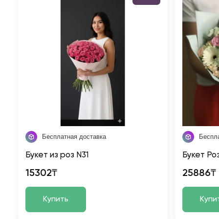
Бесплатная доставка
Беспл
Букет из роз N31
Букет Ро
15302₸
25886₸
Купить
Купи