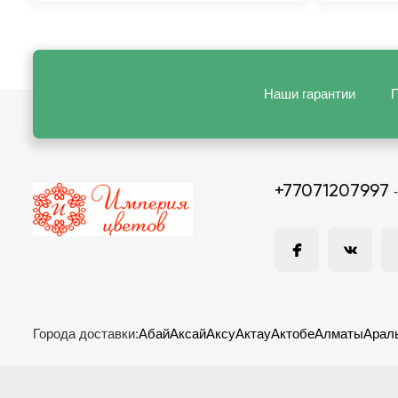
Наши гарантии
П
+77071207997
Города доставки:
Абай
Аксай
Аксу
Актау
Актобе
Алматы
Арал