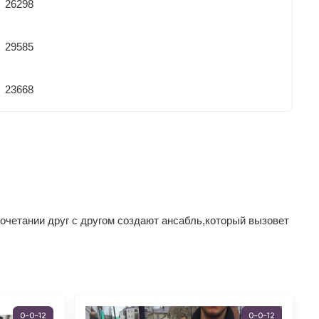
26298
29585
23668
сочетании друг с другом создают ансабль,который вызовет
0-0-12
0-0-12