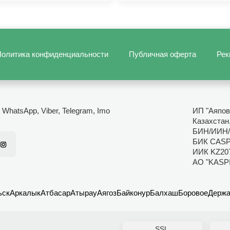
олитика конфиденциальности
Публичная оферта
Рек
- WhatsApp, Viber, Telegram, Imo
ИП "Аяпов
Казахстан
БИН/ИИН/
БИК CAS
ИИК KZ20
АО "KASP
ьск
Аркалык
Атбасар
Атырау
Аягоз
Байконур
Балхаш
Боровое
Держа
SSL