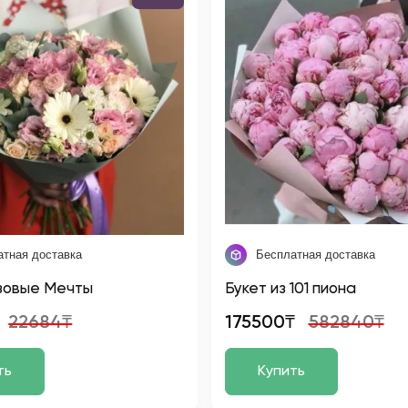
атная доставка
Бесплатная доставка
зовые Мечты
Букет из 101 пиона
22684₸
175500₸
582840₸
ть
Купить