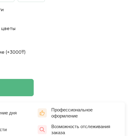
ги
о цветы
е (+3000₸)
Профессиональное
ение дня
оформление
Возможность отслеживания
сти
заказа