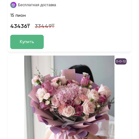
Бесплатная доставка
15 пион
43436₸
33449₸
Купить
0-0-12