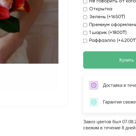
Не говорить от ког
Открытка
Зелень (+1650₸)
Премиум оформлени
1 шарик (+1800₸)
Раффаэлло (+4200₸
Купить
Доставка в теч
Гарантия свеже
Завоз цветов был 07.08.
свежим в течение 8 дней