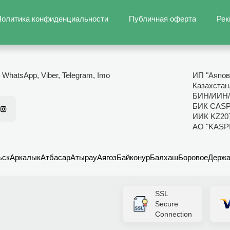
олитика конфиденциальности
Публичная оферта
Рек
- WhatsApp, Viber, Telegram, Imo
ИП "Аяпов
Казахстан
БИН/ИИН/
БИК CAS
ИИК KZ20
АО "KASP
ьск
Аркалык
Атбасар
Атырау
Аягоз
Байконур
Балхаш
Боровое
Держа
SSL
Secure
Connection