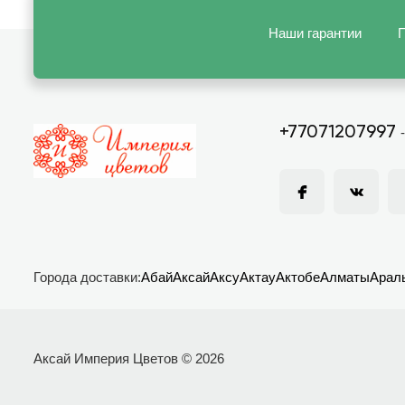
Наши гарантии
П
+77071207997
Города доставки:
Абай
Аксай
Аксу
Актау
Актобе
Алматы
Арал
Аксай Империя Цветов © 2026