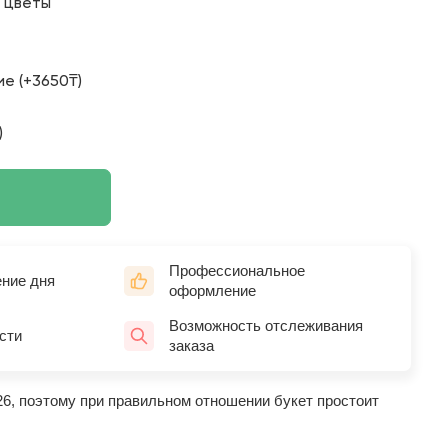
о цветы
е (+3650₸)
)
Профессиональное
ение дня
оформление
Возможность отслеживания
сти
заказа
26, поэтому при правильном отношении букет простоит