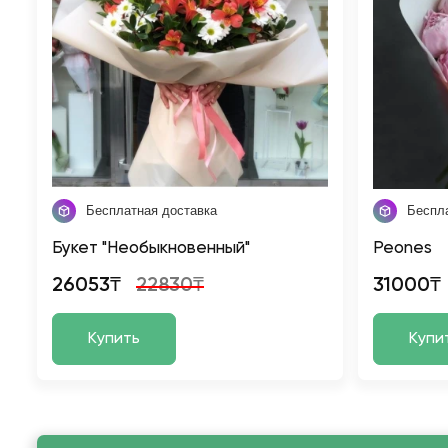
Бесплатная доставка
Беспл
Букет "Необыкновенный"
Peones
26053₸
22830₸
31000₸
Купить
Купи