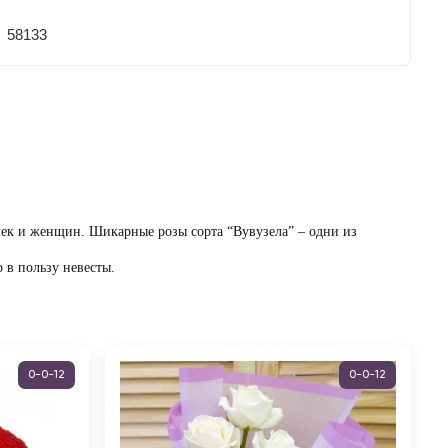
58133
шек и женщин. Шикарные розы сорта “Вувузела” – одни из
в пользу невесты
.
0-0-12
0-0-12