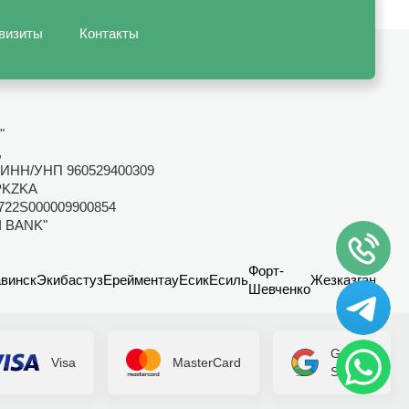
визиты
Контакты
"
,
ИНН/УНП 960529400309
PKZKA
722S000009900854
I BANK"
Форт-
винск
Экибастуз
Ерейментау
Есик
Есиль
Жезказган
Канд
Шевченко
Google
Visa
MasterCard
Secure