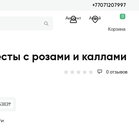
+77071207997
0
Аккаунт
Аксай
Корзина
есты с розами и каллами
0 отзывов
5383₸
ги