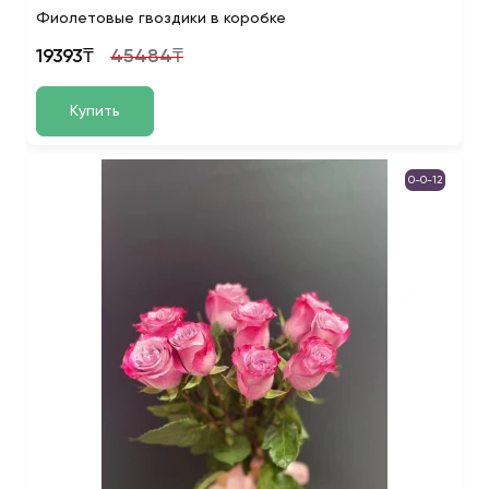
Фиолетовые гвоздики в коробке
19393₸
45484₸
Купить
0-0-12