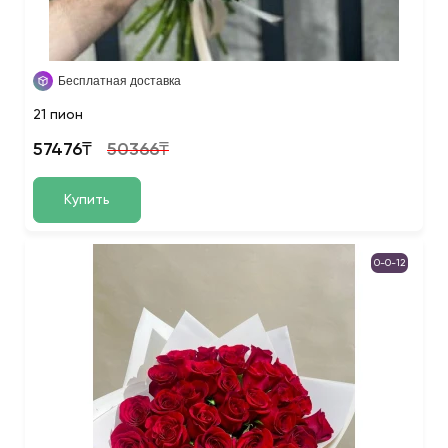
Бесплатная доставка
21 пион
57476₸
50366₸
Купить
0-0-12