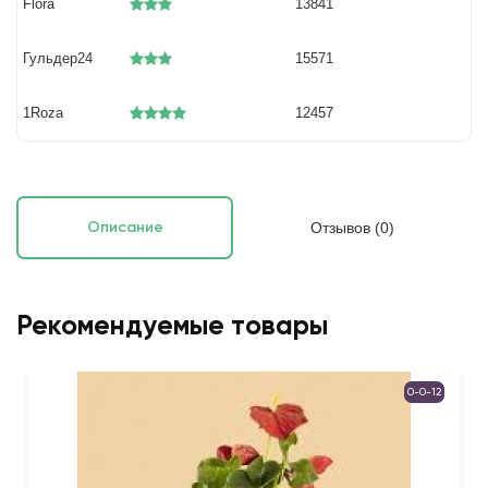
Flora
13841
Гульдер24
15571
1Roza
12457
Отзывов (0)
Описание
Рекомендуемые товары
0-0-12