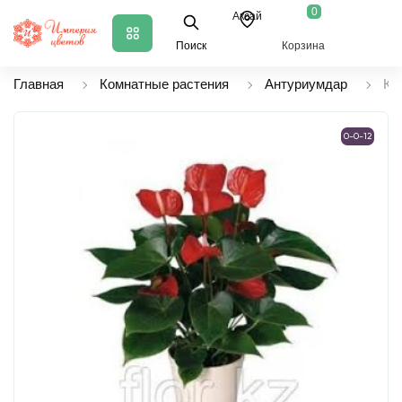
0
Аксай
Поиск
Корзина
Главная
Комнатные растения
Антуриумдар
Кр
0-0-12