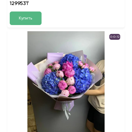
129953₸
Купить
0-0-12