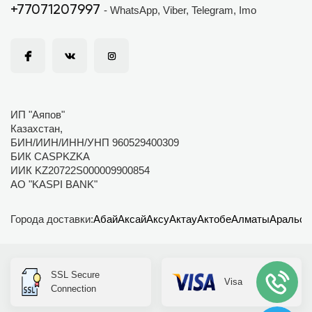
+77071207997
- WhatsApp, Viber, Telegram, Imo
ИП "Аяпов"
Казахстан,
БИН/ИИН/ИНН/УНП 960529400309
БИК CASPKZKA
ИИК KZ20722S000009900854
АО "KASPI BANK"
Города доставки:
Абай
Аксай
Аксу
Актау
Актобе
Алматы
Аральск
SSL Secure
Visa
Connection