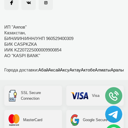
ИП "Аяпов"
Казахстан,
БИН/ИИН/ИНН/УНП 960529400309
БИК CASPKZKA
ИИК KZ20722S000009900854
АО "KASPI BANK"
Города доставки:
Абай
Аксай
Аксу
Актау
Актобе
Алматы
Аральск
SSL Secure
Visa
Connection
MasterCard
Google Secure