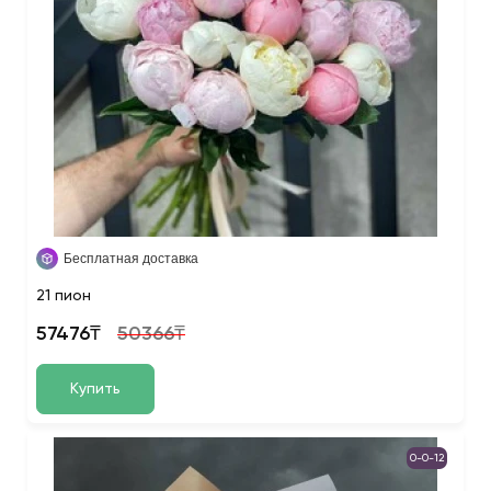
Бесплатная доставка
21 пион
57476₸
50366₸
Купить
0-0-12