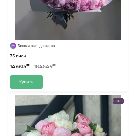
Бесплатная доставка
35 пион
146815₸
184549₸
Купить
0-0-12