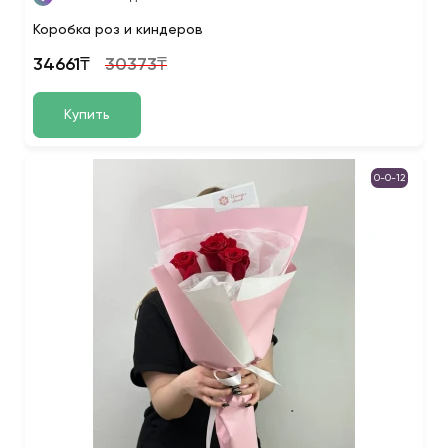
Коробка роз и киндеров
34661₸
30373₸
Купить
0-0-12