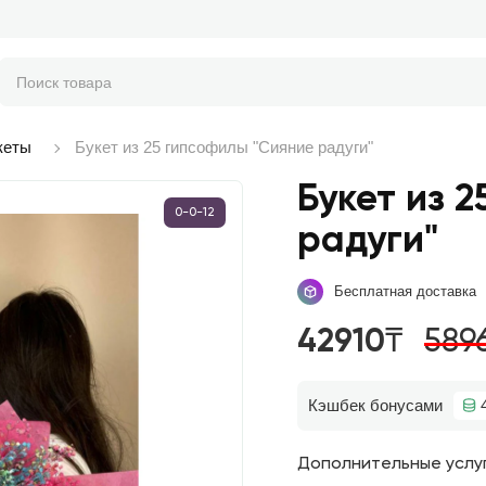
кеты
Букет из 25 гипсофилы "Сияние радуги"
Букет из 
0-0-12
радуги"
Бесплатная доставка
42910₸
589
Кэшбек бонусами
Дополнительные услу