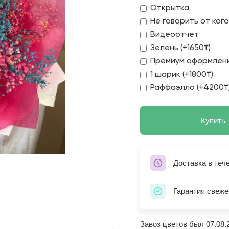
Открытка
Не говорить от ког
Видеоотчет
Зелень (+1650₸)
Премиум оформлени
1 шарик (+1800₸)
Раффаэлло (+4200₸
Купить
Доставка в теч
Гарантия свеже
Завоз цветов был 07.08.