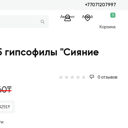
+77071207997
0
Аккаунт
Аксай
Корзина
25 гипсофилы "Сияние
0 отзывов
60₸
4291₸
ги