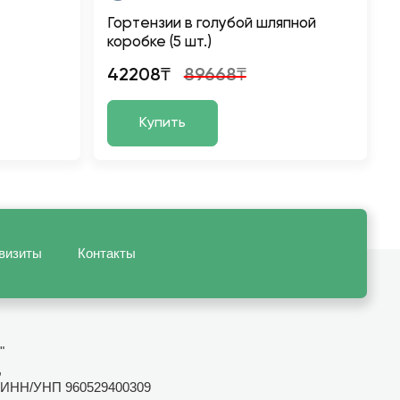
Гортензии в голубой шляпной
коробке (5 шт.)
42208₸
89668₸
Купить
визиты
Контакты
"
,
ИНН/УНП 960529400309