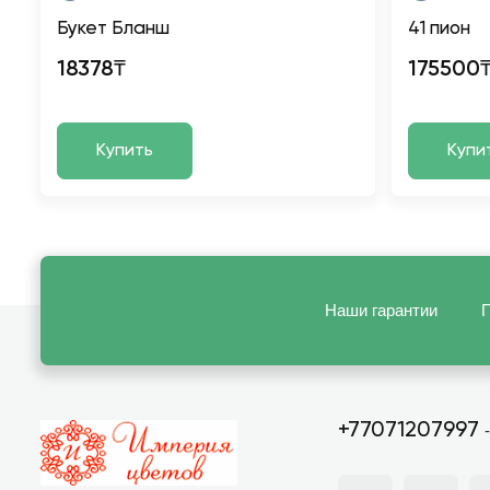
Букет Бланш
41 пион
18378₸
175500
Купить
Купи
Наши гарантии
П
+77071207997