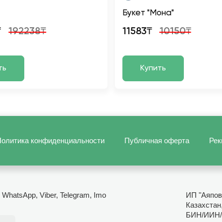
Букет "Мона"
₸
192238₸
11583₸
10150₸
ть
Купить
олитика конфиденциальности
Публичная оферта
Рек
- WhatsApp, Viber, Telegram, Imo
ИП "Аяпов
Казахстан
БИН/ИИН/