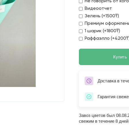
Не говорить от ког
Видеоотчет
Зелень (+1500₸)
Премиум оформлени
1 шарик (+1800₸)
Раффаэлло (+4200₸
Купить
Доставка в теч
Гарантия свеже
Завоз цветов был 08.08.
свежим в течение 8 дней