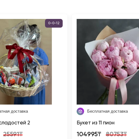
0-0-12
атная доставка
Бесплатная доставка
сладостей 2
Букет из 11 пион
25591₸
104995₸
80753₸