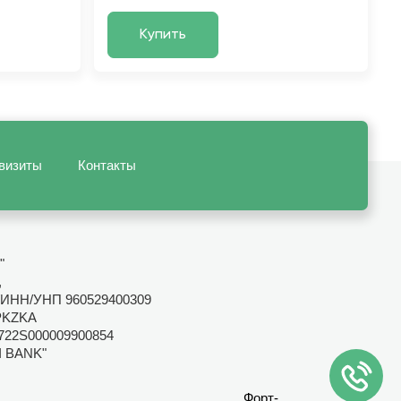
Купить
визиты
Контакты
"
,
ИНН/УНП 960529400309
PKZKA
722S000009900854
I BANK"
Форт-