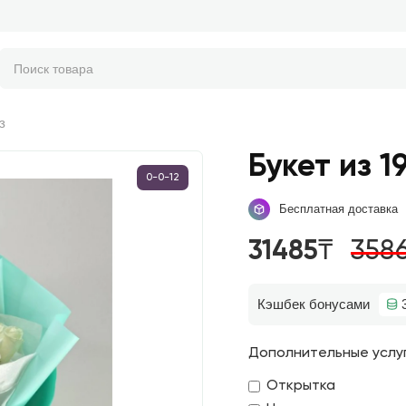
з
Букет из 1
0-0-12
Бесплатная доставка
31485₸
358
Кэшбек бонусами
Дополнительные услу
Открытка