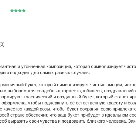
0)
егантная и утончённая композиция, которая символизирует чисто
орый подходит для самых разных случаев.
гармоничный букет, который символизирует чистые эмоции, иск
ным выбором для свадебных торжеств, юбилеев, поздравлений и
формируют классический и воздушный букет, который станет яр
 оформлена, чтобы подчеркнуть её естественную красоту и соз
е качество каждой розы, чтобы букет сохранял свою привлекат
всей стране обеспечит, что ваш букет прибудет в идеальном со
соб выразить свои чувства и поздравить близкого человека. Зак