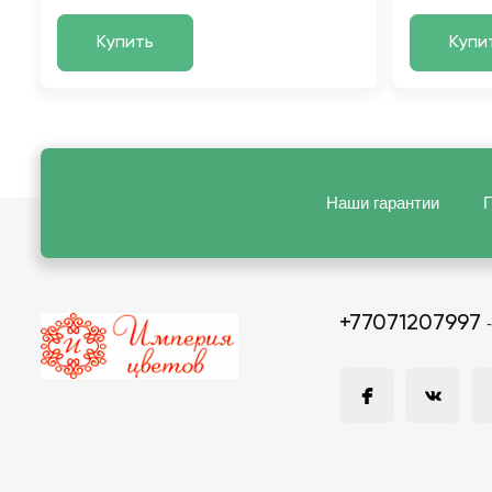
Купить
Купи
Наши гарантии
П
+77071207997