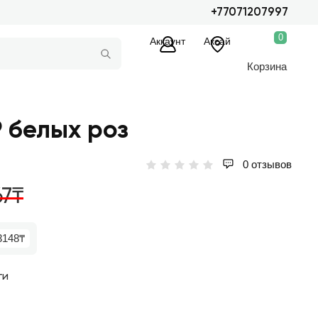
+77071207997
0
Аккаунт
Аксай
Корзина
9 белых роз
0 отзывов
67₸
3148₸
ги