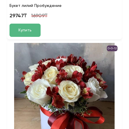
Букет лилий Пробуждение
29747₸
16909₸
Купить
0-0-12