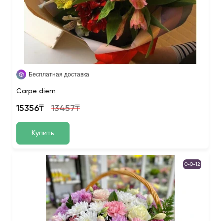
Бесплатная доставка
Carpe diem
15356₸
13457₸
Купить
0-0-12