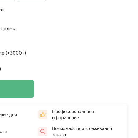
ги
о цветы
е (+3000₸)
)
Профессиональное
ение дня
оформление
Возможность отслеживания
сти
заказа