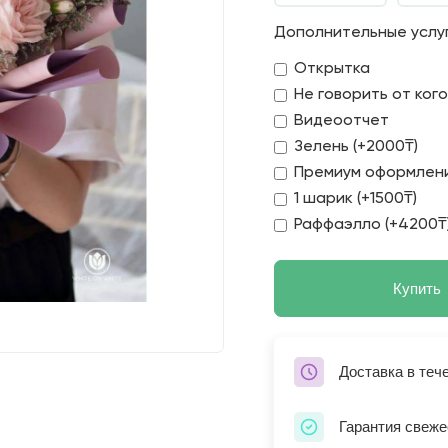
Дополнительные услу
Открытка
Не говорить от ког
Видеоотчет
Зелень (+2000₸)
Премиум оформлени
1 шарик (+1500₸)
Раффаэлло (+4200₸
Купить
Доставка в теч
Гарантия свеже