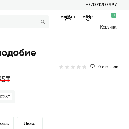
+77071207997
0
Аккаунт
Аксай
Корзина
подобие
0 отзывов
95₸
4028₸
кошь
Люкс