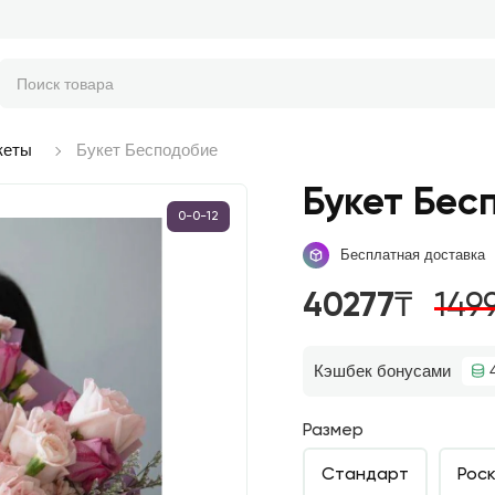
кеты
Букет Бесподобие
Букет Бес
0-0-12
Бесплатная доставка
40277₸
149
Кэшбек бонусами
Размер
Стандарт
Рос