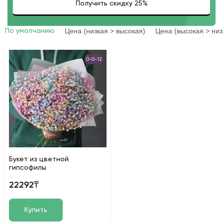
Цена (низкая > высокая)
Цена (высокая > низ
По умолчанию
0-0-12
Букет из цветной
гипсофилы
22292₸
Купить