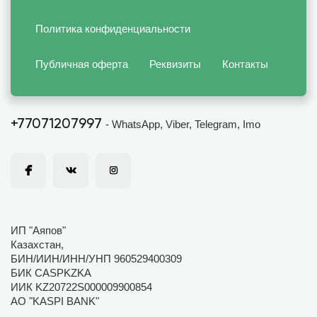
Политика конфиденциальности
Публичная оферта
Реквизиты
Контакты
+77071207997
- WhatsApp, Viber, Telegram, Imo
ИП "Аяпов"
Казахстан,
БИН/ИИН/ИНН/УНП 960529400309
БИК CASPKZKA
ИИК KZ20722S000009900854
АО "KASPI BANK"